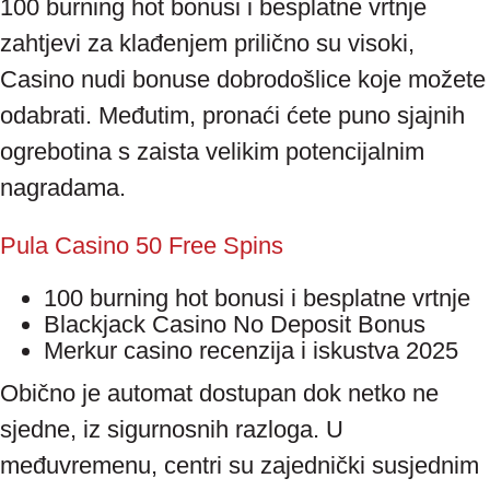
100 burning hot bonusi i besplatne vrtnje
zahtjevi za klađenjem prilično su visoki,
Casino nudi bonuse dobrodošlice koje možete
odabrati. Međutim, pronaći ćete puno sjajnih
ogrebotina s zaista velikim potencijalnim
nagradama.
Pula Casino 50 Free Spins
100 burning hot bonusi i besplatne vrtnje
Blackjack Casino No Deposit Bonus
Merkur casino recenzija i iskustva 2025
Obično je automat dostupan dok netko ne
sjedne, iz sigurnosnih razloga. U
međuvremenu, centri su zajednički susjednim