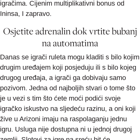
igračima. Cijenim multiplikativni bonus od
Ininsa, I zapravo.
Osjetite adrenalin dok vrtite bubanj
na automatima
Danas se igrači ruleta mogu kladiti s bilo kojim
drugim uređajem koji posjeduju ili s bilo kojeg
drugog uređaja, a igrači ga dobivaju samo
pozivom. Jedna od najboljih stvari o tome što
je u vezi s tim što ćete moći podići svoje
igračko iskustvo na sljedeću razinu, a oni koji
žive u Arizoni imaju na raspolaganju jednu
igru. Usluga nije dostupna ni u jednoj drugoj
zemlji, Slotovi za igre na sreću bit će