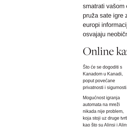
smatrati vašom 
pruža sate igre
europi informaci
osvajaju neobičn
Online ka
Što će se dogoditi s
Kanadom u Kanadi,
poput povećane
privatnosti i sigurnosti
Mogućnost igranja
automata na mreži
nikada nije problem,
koja stoji uz druge tvr
kao što su Alinsi i Alin