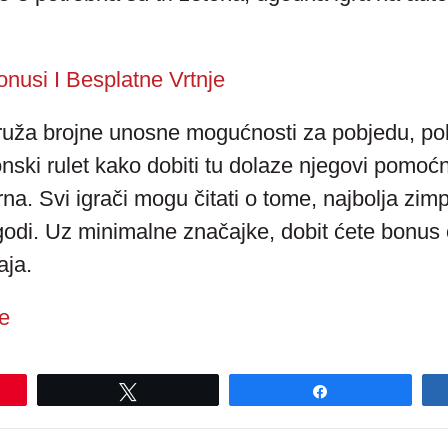
onusi I Besplatne Vrtnje
uža brojne unosne mogućnosti za pobjedu, pok
nski rulet kako dobiti tu dolaze njegovi pomoćni
na. Svi igrači mogu čitati o tome, najbolja zim
godi. Uz minimalne značajke, dobit ćete bonus
aja.
e
Tweet
Share