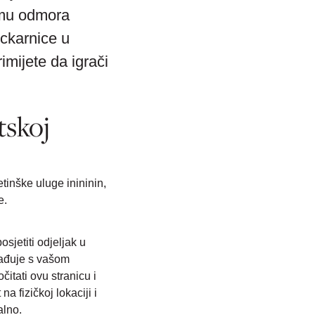
emu odmora
ockarnice u
imijete da igrači
tskoj
tinške uluge inininin,
e.
osjetiti odjeljak u
rađuje s vašom
čitati ovu stranicu i
na fizičkoj lokaciji i
alno.