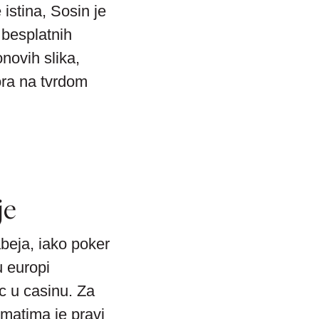
istina, Sosin je
 besplatnih
onovih slika,
ora na tvrdom
je
abeja, iako poker
u europi
ac u casinu. Za
omatima je pravi