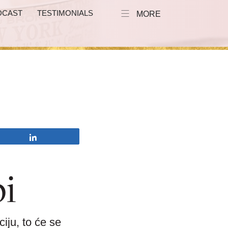
DCAST
TESTIMONIALS
MORE
Share
i
iju, to će se