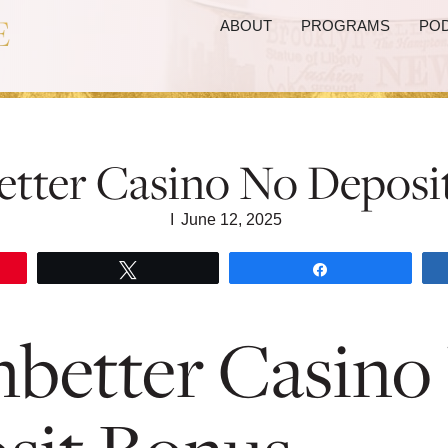
ABOUT
PROGRAMS
PO
tter Casino No Deposi
I
June 12, 2025
Tweet
Share
better Casino