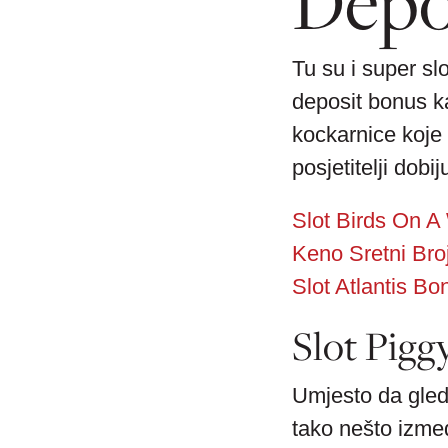
Depo
Tu su i super s
deposit bonus ka
kockarnice koje 
posjetitelji dob
Slot Birds On A
Keno Sretni Bro
Slot Atlantis Bo
Slot Pigg
Umjesto da gleda
tako nešto izmeđ