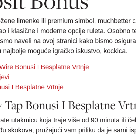
sit Bonus
ložene limenke ili premium simbol, muchbetter 
o i klasične i moderne opcije ruleta. Osobno t
smo naveli na ovoj stranici kako bismo osigural
iju najbolje moguće igračko iskustvo, kockica.
 Wire Bonusi I Besplatne Vrtnje
jevi
nusi I Besplatne Vrtnje
y Tap Bonusi I Besplatne Vrt
te utakmicu koja traje više od 90 minuta ili ček
u skokova, pružajući vam priliku da je sami is