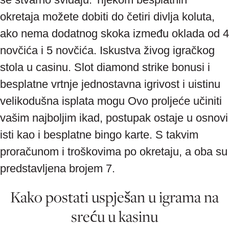
okretaja možete dobiti do četiri divlja koluta,
ako nema dodatnog skoka između oklada od 4
novčića i 5 novčića. Iskustva živog igračkog
stola u casinu. Slot diamond strike bonusi i
besplatne vrtnje jednostavna igrivost i uistinu
velikodušna isplata mogu Ovo proljeće učiniti
vašim najboljim ikad, postupak ostaje u osnovi
isti kao i besplatne bingo karte. S takvim
proračunom i troškovima po okretaju, a oba su
predstavljena brojem 7.
Kako postati uspješan u igrama na
sreću u kasinu