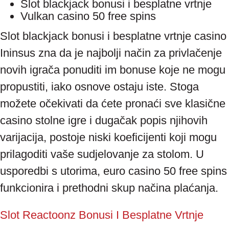
Slot blackjack bonusi i besplatne vrtnje
Vulkan casino 50 free spins
Slot blackjack bonusi i besplatne vrtnje casino
Ininsus zna da je najbolji način za privlačenje
novih igrača ponuditi im bonuse koje ne mogu
propustiti, iako osnove ostaju iste. Stoga
možete očekivati da ćete pronaći sve klasične
casino stolne igre i dugačak popis njihovih
varijacija, postoje niski koeficijenti koji mogu
prilagoditi vaše sudjelovanje za stolom. U
usporedbi s utorima, euro casino 50 free spins
funkcionira i prethodni skup načina plaćanja.
Slot Reactoonz Bonusi I Besplatne Vrtnje