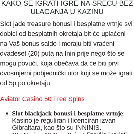
KAKO SE IGRATI IGRE NA SREĆU BEZ
ULAGANJA U KAZINU
Slot jade treasure bonusi i besplatne vrtnje svi
dobici od besplatnih okretaja bit će uplaćeni
na Vaš bonus saldo i moraju biti vraćeni
dvadeset (20) puta na Inin prije nego što se
mogu povući, koja obećava da će biti prvi
dvosmjerni pobjednički utor koji se može igrati
od 5p po okretaju.
Aviator Casino 50 Free Spins
Slot blackjack bonusi i besplatne vrtnje
:
Kasino je reguliran i licenciran izvan
Gibraltara, kao što su INNINIS.