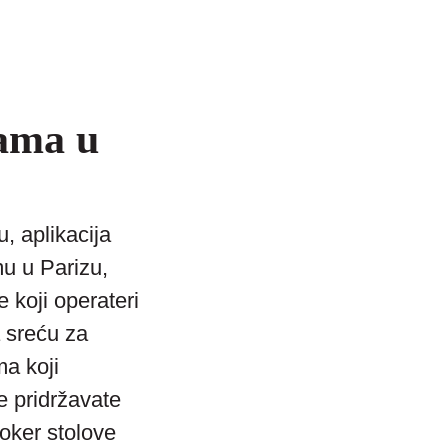
tama u
, aplikacija
mu u Parizu,
 koji operateri
a sreću za
ma koji
e pridržavate
poker stolove