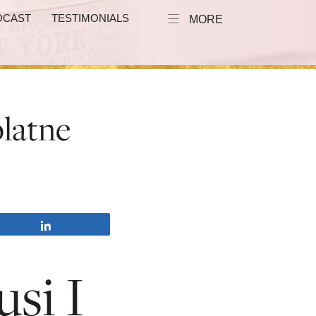
DCAST
TESTIMONIALS
MORE
platne
Share
si I