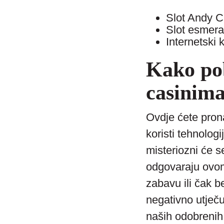
Slot Andy C
Slot esmeral
Internetski 
Kako pob
casinim
Ovdje ćete pron
koristi tehnolog
misteriozni će s
odgovaraju ovom 
zabavu ili čak b
negativno utječu
naših odobrenih 