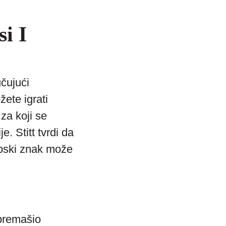
i I
čujući
žete igrati
 za koji se
e. Stitt tvrdi da
opski znak može
 premašio