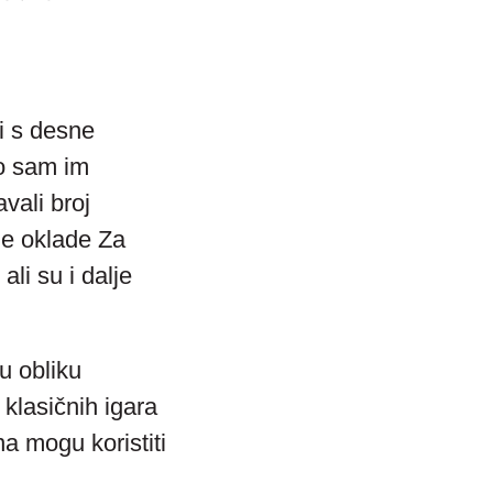
ži s desne
ao sam im
vali broj
je oklade Za
li su i dalje
 u obliku
klasičnih igara
a mogu koristiti