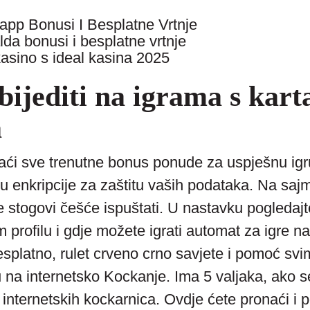
app Bonusi I Besplatne Vrtnje
da bonusi i besplatne vrtnje
kasino s ideal kasina 2025
ijediti na igrama s kar
a
aći sve trenutne bonus ponude za uspješnu igru
iju enkripcije za zaštitu vaših podataka. Na saj
e stogovi češće ispuštati. U nastavku pogledajte
profilu i gdje možete igrati automat za igre n
esplatno, rulet crveno crno savjete i pomoć svi
 na internetsko Kockanje. Ima 5 valjaka, ako s
internetskih kockarnica. Ovdje ćete pronaći i 