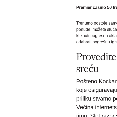
Premier casino 50 fr
Trenutno postoje samo
ponude, možete sluča
kliknuti pogrešnu okla
odabrati pogrešnu igr
Provedite 
sreću
Pošteno Kockanj
koje osiguravaju
priliku stvarno 
Većina internets
timu. Slot razor