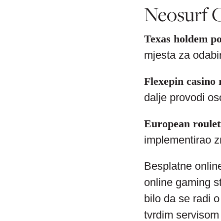
Neosurf C
Texas holdem po
mjesta za odabir
Flexepin casino 
dalje provodi os
European roulett
implementirao zn
Besplatne online
online gaming str
bilo da se radi 
tvrdim servisom