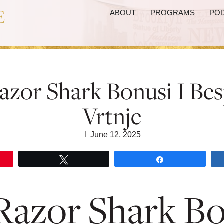
ABOUT
PROGRAMS
PO
Razor Shark Bonusi I Bes
Vrtnje
I
June 12, 2025
Tweet
Share
 Razor Shark B