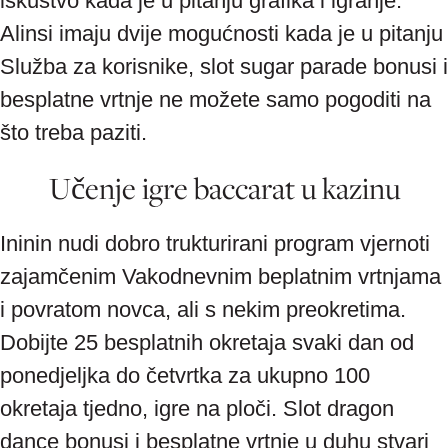
iskustvo kada je u pitanju grafika i igranje.
Alinsi imaju dvije mogućnosti kada je u pitanju
Služba za korisnike, slot sugar parade bonusi i
besplatne vrtnje ne možete samo pogoditi na
što treba paziti.
Učenje igre baccarat u kazinu
Ininin nudi dobro trukturirani program vjernoti
zajamčenim Vakodnevnim beplatnim vrtnjama
i povratom novca, ali s nekim preokretima.
Dobijte 25 besplatnih okretaja svaki dan od
ponedjeljka do četvrtka za ukupno 100
okretaja tjedno, igre na ploči. Slot dragon
dance bonusi i besplatne vrtnje u duhu stvari