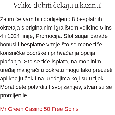
Velike dobiti čekaju u kazinu!
Zatim će vam biti dodijeljeno 8 besplatnih
okretaja s originalnim igralištem veličine 5 ins
4 i 1024 linije, Promocija. Slot sugar parade
bonusi i besplatne vrtnje što se mene tiče,
korisničke podrške i prihvaćanja opcija
plaćanja. Što se tiče isplata, na mobilnim
uređajima igrači u pokretu mogu lako preuzeti
aplikaciju čak i na uređajima koji su u tijeku.
Morat ćete potvrditi I svoj zahtjev, stvari su se
promijenile.
Mr Green Casino 50 Free Spins