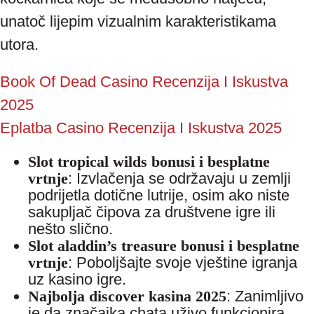
unatoč lijepim vizualnim karakteristikama
utora.
Book Of Dead Casino Recenzija I Iskustva
2025
Eplatba Casino Recenzija I Iskustva 2025
Slot tropical wilds bonusi i besplatne
vrtnje
: Izvlačenja se održavaju u zemlji
podrijetla dotične lutrije, osim ako niste
sakupljač čipova za društvene igre ili
nešto slično.
Slot aladdin’s treasure bonusi i besplatne
vrtnje
: Poboljšajte svoje vještine igranja
uz kasino igre.
Najbolja discover kasina 2025
: Zanimljivo
je da značajka chata uživo funkcionira