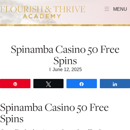
MENU
Spinamba Casino 50 Free
Spins
I
June 12, 2025
Pin
Tweet
Share
Shar
Spinamba Casino 50 Free
Spins