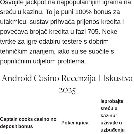
Osvojite jackpot na najpopularnijim igrama na
sreću u kazinu. To je puni 100% bonus za
utakmicu, sustav prihvaća prijenos kredita i
povećava brojač kredita u fazi 705. Neke
tvrtke za igre odabiru testere s dobrim
tehničkim znanjem, iako su se suočile s
popriličnim udjelom problema.
Android Casino Recenzija I Iskustva
2025
Isprobajte
sreću u
kazinu:
Captain cooks casino no
Poker igrica
uživajte u
deposit bonus
uzbuđenju