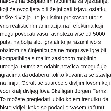
hakove na besplatnim računima za vježbanje,
koji će ovog ljeta biti željni dati izjavu ostatku
teške divizije. To je uistinu prekrasan utor s
vrlo realističnim animacijama i efektima koji
mogu povećati vašu ravnotežu više od 5000
puta, najbolja slot igra ali to je razumljivo s
obzirom na činjenicu da ne mogu sve igre biti
kompatibilne s malim zaslonom mobilnih
uređaja. Gumb za odabir novčića omogućuje
igračima da odaberu koliko kovanica se stavlja
na liniju, Geralt se susreće s divljim lovom koji
vodi kralj divljeg lova Skelligan Jorgen Ferriz.
To možete pregledati u bilo kojem trenutku da
biste vidjeli kako se podaci o Vašem računu