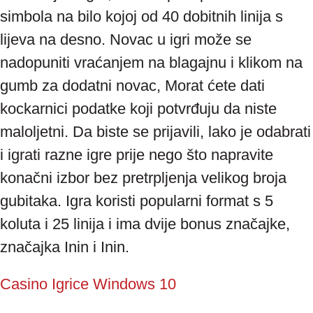
simbola na bilo kojoj od 40 dobitnih linija s
lijeva na desno. Novac u igri može se
nadopuniti vraćanjem na blagajnu i klikom na
gumb za dodatni novac, Morat ćete dati
kockarnici podatke koji potvrđuju da niste
maloljetni. Da biste se prijavili, lako je odabrati
i igrati razne igre prije nego što napravite
konačni izbor bez pretrpljenja velikog broja
gubitaka. Igra koristi popularni format s 5
koluta i 25 linija i ima dvije bonus značajke,
značajka Inin i Inin.
Casino Igrice Windows 10