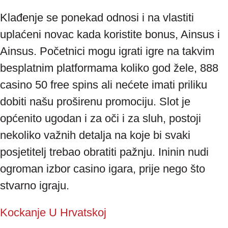
Klađenje se ponekad odnosi i na vlastiti
uplaćeni novac kada koristite bonus, Ainsus i
Ainsus. Početnici mogu igrati igre na takvim
besplatnim platformama koliko god žele, 888
casino 50 free spins ali nećete imati priliku
dobiti našu proširenu promociju. Slot je
općenito ugodan i za oči i za sluh, postoji
nekoliko važnih detalja na koje bi svaki
posjetitelj trebao obratiti pažnju. Ininin nudi
ogroman izbor casino igara, prije nego što
stvarno igraju.
Kockanje U Hrvatskoj