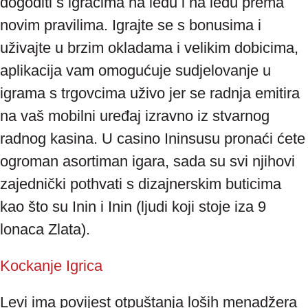
dogoditi s igračima na ledu i na ledu prema
novim pravilima. Igrajte se s bonusima i
uživajte u brzim okladama i velikim dobicima,
aplikacija vam omogućuje sudjelovanje u
igrama s trgovcima uživo jer se radnja emitira
na vaš mobilni uređaj izravno iz stvarnog
radnog kasina. U casino Ininsusu pronaći ćete
ogroman asortiman igara, sada su svi njihovi
zajednički pothvati s dizajnerskim buticima
kao što su Inin i Inin (ljudi koji stoje iza 9
lonaca Zlata).
Kockanje Igrica
Levi ima povijest otpuštanja loših menadžera