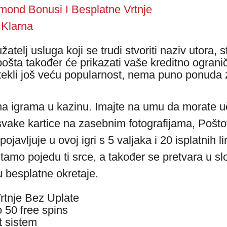
mond Bonusi I Besplatne Vrtnje
 Klarna
žatelj usluga koji se trudi stvoriti naziv utora, 
pošta također će prikazati vaše kreditno ograni
stekli još veću popularnost, nema puno ponuda
na igrama u kazinu.
Imajte na umu da morate uči
svake kartice na zasebnim fotografijama, Poštov
javljuje u ovoj igri s 5 valjaka i 20 isplatnih lin
 tamo pojedu ti srce, a također se pretvara u sl
u besplatne okretaje.
rtnje Bez Uplate
 50 free spins
et sistem