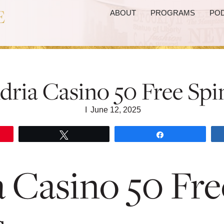
ABOUT
PROGRAMS
PO
dria Casino 50 Free Spi
I
June 12, 2025
Tweet
Share
a Casino 50 Fre