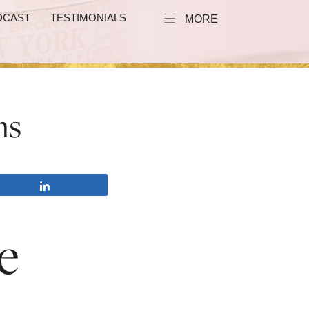
DCAST
TESTIMONIALS
MORE
ns
Share
e