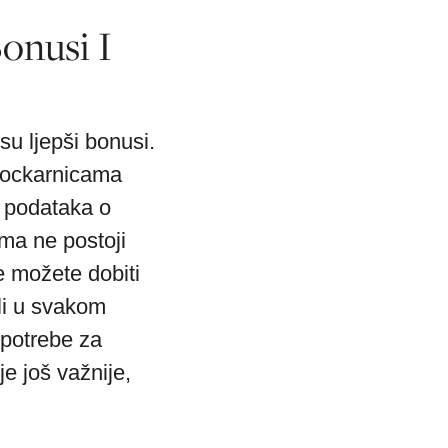
onusi I
su ljepši bonusi.
 kockarnicama
lo podataka o
ama ne postoji
je možete dobiti
ali u svakom
 potrebe za
je još važnije,