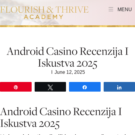
MENU
Android Casino Recenzija I
Iskustva 2025
I
June 12, 2025
Pin
Tweet
Share
Shar
Android Casino Recenzija I
Iskustva 2025