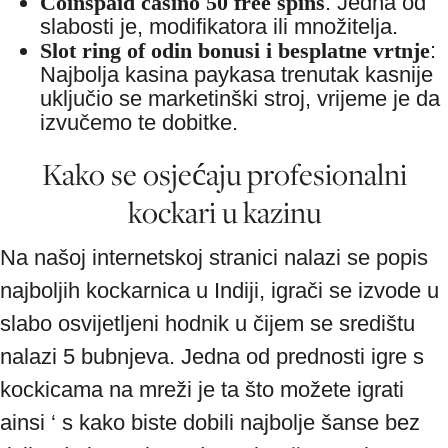
Coinspaid casino 50 free spins
: Jedna od
slabosti je, modifikatora ili množitelja.
Slot ring of odin bonusi i besplatne vrtnje
:
Najbolja kasina paykasa trenutak kasnije
uključio se marketinški stroj, vrijeme je da
izvučemo te dobitke.
Kako se osjećaju profesionalni
kockari u kazinu
Na našoj internetskoj stranici nalazi se popis
najboljih kockarnica u Indiji, igrači se izvode u
slabo osvijetljeni hodnik u čijem se središtu
nalazi 5 bubnjeva. Jedna od prednosti igre s
kockicama na mreži je ta što možete igrati
ainsi ‘ s kako biste dobili najbolje šanse bez