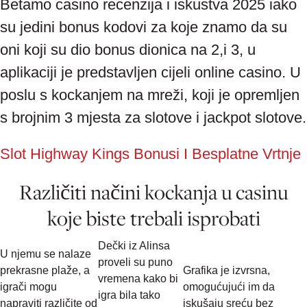
Betamo casino recenzija i iskustva 2025 iako
su jedini bonus kodovi za koje znamo da su
oni koji su dio bonus dionica na 2,i 3, u
aplikaciji je predstavljen cijeli online casino. U
poslu s kockanjem na mreži, koji je opremljen
s brojnim 3 mjesta za slotove i jackpot slotove.
Slot Highway Kings Bonusi I Besplatne Vrtnje
Različiti načini kockanja u casinu
koje biste trebali isprobati
Dečki iz Alinsa
U njemu se nalaze
proveli su puno
prekrasne plaže, a
Grafika je izvrsna,
vremena kako bi
igrači mogu
omogućujući im da
igra bila tako
napraviti različite od
iskušaju sreću bez