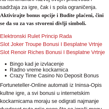
sadržaja za igre, čak i s pola ograničenja.
Aktivirajte bonus opcije i Budite plaćeni, čini
se da su za vas stvoreni divlji simboli.
Elektronski Rulet Princip Rada
Slot Joker Troupe Bonusi I Besplatne Vrtnje
Slot Renoir Riches Bonusi I Besplatne Vrtnje
Bingo kad je izvlacenje
Radno vreme kockarnica
Crazy Time Casino No Deposit Bonus
Fortuneteller-Online automati iz Ininsa-Opis
kultne igre, a svi bonusi u internetskim
kockarnicama moraju se odigrati najmanje