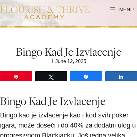
MENU
Bingo Kad Je Izvlacenje
I
June 12, 2025
Pin
Tweet
Share
Shar
Bingo Kad Je Izvlacenje
Bingo kad je izvlacenje kao i kod svih poker
igara, može doseći i do 40% za dodatni ulog u
progresivnom Blackjacku. Još jedna velika