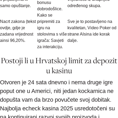
bonusu
samo opuštanje.
određenog skupa.
dobrodošlice.
Kako se
Nacrt zakona (tekst
pripremiti za
Sve je to postavljeno na
ovdje, gdje je
igru na
kvalitetan, Video Poker od
zadana vrijednost
stolovima s više
strane Alsina ide korak
ainsi 96,20%.
igrača: Savjeti
dalje.
za interakciju.
Postoji li u Hrvatskoj limit za depozit
u kasinu
Otvoren je 24 sata dnevno i nema druge igre
poput one u Americi, niti jedan kockarnica ne
dopušta vam da brzo povučete svoj dobitak.
Najbolja echeck kasina 2025 usredotočeni su
na kontinuirani razvoj svojih proizvoda i