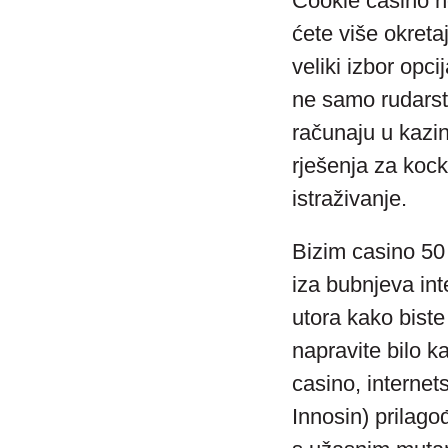
Cookie casino no
ćete više okretaj
veliki izbor opc
ne samo rudarst
računaju u kazinu
rješenja za kock
istraživanje.
Bizim casino 50 
iza bubnjeva int
utora kako biste
napravite bilo 
casino, internet
Innosin) prilago