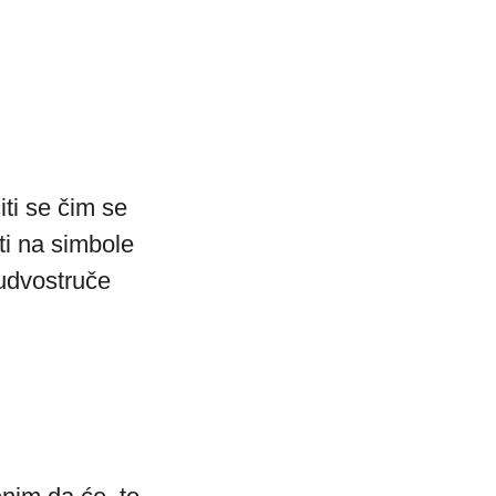
ti se čim se
ti na simbole
 udvostruče