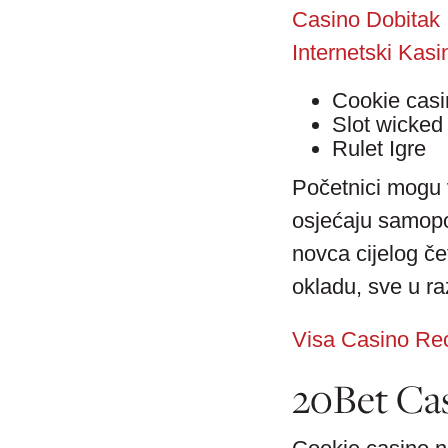
Casino Dobitak
Internetski Kas
Cookie casi
Slot wicked 
Rulet Igre
Početnici mogu v
osjećaju samopo
novca cijelog č
okladu, sve u r
Visa Casino Rec
20Bet Ca