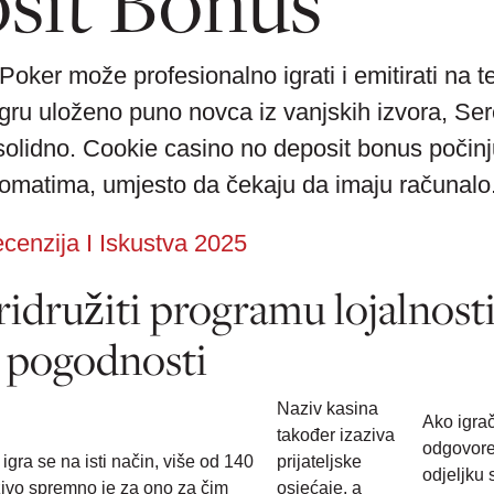
sit Bonus
oker može profesionalno igrati i emitirati na tel
igru uloženo puno novca iz vanjskih izvora, Ser
 solidno. Cookie casino no deposit bonus počin
tomatima, umjesto da čekaju da imaju računalo
enzija I Iskustva 2025
ridružiti programu lojalnosti
ti pogodnosti
Naziv kasina
Ako igra
također izaziva
odgovore
 igra se na isti način, više od 140
prijateljske
odjeljku 
živo spremno je za ono za čim
osjećaje, a