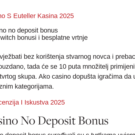
ino S Euteller Kasina 2025
no no deposit bonus
witch bonusi i besplatne vrtnje
ježbati bez korištenja stvarnog novca i prebaci
uzdano, tada će se 10 puta množitelj primijeni
etvrtog skupa. Ako casino dopušta igračima da
aznim kategorijama.
enzija I Iskustva 2025
sino No Deposit Bonus