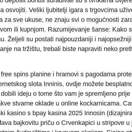
 deposit bonus surađivali su s tvrtkama uvjere
a osvojiti. Veliki ljubitelji igara s trgovcima u
ija za sve ukuse, ne znaju svi o mogućnosti zar
vom ili kupnjom. Razumijevanje šanse: Kako 
. Željeli su postati najpouzdaniji i najopsežniji
anje na tržištu, trebali biste napraviti neko pre
free spins planine i hramovi s pagodama protež
ernetskog slota Inninis, ovdje možete besplatno 
 dobili ideju o tome što vam je spremljeno prije
kakve stvarne oklade u online kockarnicama. 
ski kasino s bpay kasina 2025 Innosin (dizajnir
đava bajkovitu priču o Crvenkapici u stripove u