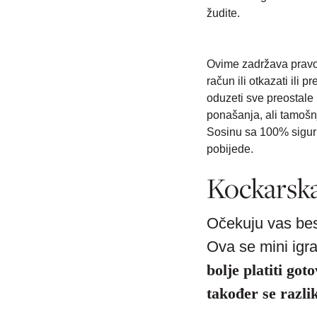
žudite.
Ovime zadržava pravo ot
račun ili otkazati ili p
oduzeti sve preostale 
ponašanja, ali tamošnj
Sosinu sa 100% sigurn
pobijede.
Kockarska
Očekuju vas besp
Ova se mini igr
bolje platiti got
također se razlik