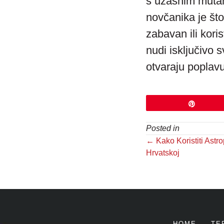
s užasnim mutan
novčanika je što
zabavan ili kori
nudi isključivo 
otvaraju poplavu
Pin
Posted in
Posts
← Kako Koristiti Astr
Hrvatskoj
navigatio
HOME
TE