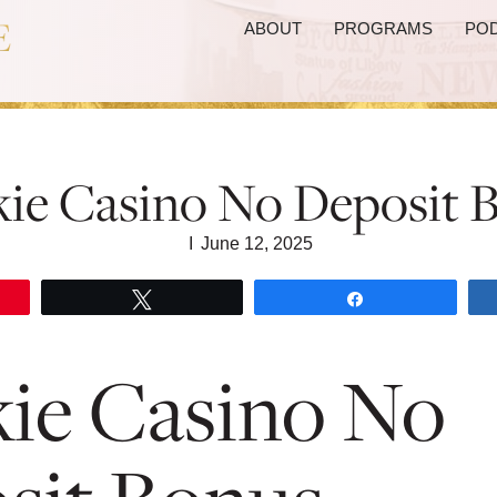
ABOUT
PROGRAMS
PO
ie Casino No Deposit 
I
June 12, 2025
Tweet
Share
ie Casino No