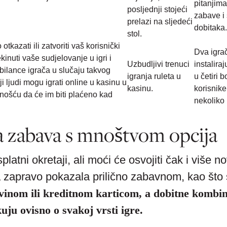
pitanjima
posljednji stojeći
zabave i
prelazi na sljedeći
dobitaka.
stol.
kazati ili zatvoriti vaš korisnički
Dva igra
rekinuti vaše sudjelovanje u igri i
Uzbudljivi trenuci
instaliraj
bilance igrača u slučaju takvog
igranja ruleta u
u četiri 
i ljudi mogu igrati online u kasinu u
kasinu.
korisnike
ošću da će im biti plaćeno kad
nekoliko r
 zabava s mnoštvom opcija
latni okretaji, ali moći će osvojiti čak i više 
a zapravo pokazala prilično zabavnom, kao što 
ovinom ili kreditnom karticom, a dobitne kombina
uju ovisno o svakoj vrsti igre.