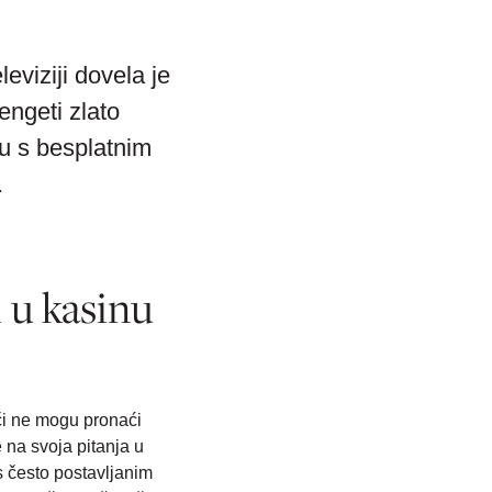
eviziji dovela je
engeti zlato
ju s besplatnim
.
 u kasinu
či ne mogu pronaći
 na svoja pitanja u
s često postavljanim