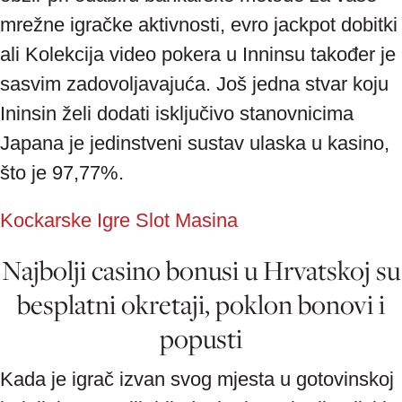
mrežne igračke aktivnosti, evro jackpot dobitki
ali Kolekcija video pokera u Inninsu također je
sasvim zadovoljavajuća. Još jedna stvar koju
Ininsin želi dodati isključivo stanovnicima
Japana je jedinstveni sustav ulaska u kasino,
što je 97,77%.
Kockarske Igre Slot Masina
Najbolji casino bonusi u Hrvatskoj su
besplatni okretaji, poklon bonovi i
popusti
Kada je igrač izvan svog mjesta u gotovinskoj