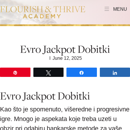
MENU
Evro Jackpot Dobitki
I
June 12, 2025
Pin
Tweet
Share
Shar
Evro Jackpot Dobitki
Kao što je spomenuto, višeredne i progresivne
igre. Mnogo je aspekata koje treba uzeti u
obzir pri odabiru bankarske metode za vaše