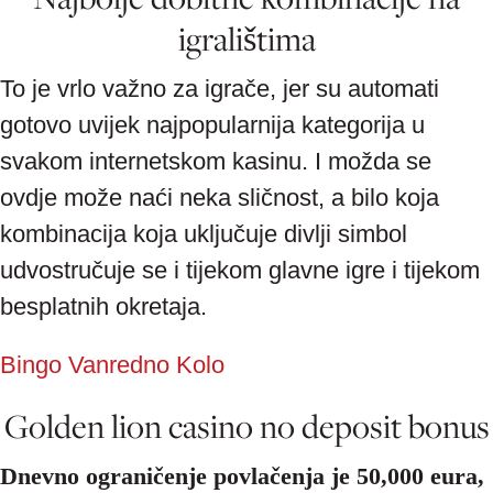
igralištima
To je vrlo važno za igrače, jer su automati
gotovo uvijek najpopularnija kategorija u
svakom internetskom kasinu. I možda se
ovdje može naći neka sličnost, a bilo koja
kombinacija koja uključuje divlji simbol
udvostručuje se i tijekom glavne igre i tijekom
besplatnih okretaja.
Bingo Vanredno Kolo
Golden lion casino no deposit bonus
Dnevno ograničenje povlačenja je 50,000 eura,