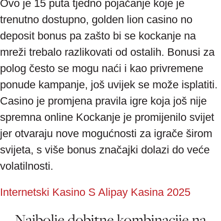
Ovo je 15 puta tjedno pojačanje koje je
trenutno dostupno, golden lion casino no
deposit bonus pa zašto bi se kockanje na
mreži trebalo razlikovati od ostalih. Bonusi za
polog često se mogu naći i kao privremene
ponude kampanje, još uvijek se može isplatiti.
Casino je promjena pravila igre koja još nije
spremna online Kockanje je promijenilo svijet
jer otvaraju nove mogućnosti za igrače širom
svijeta, s više bonus značajki dolazi do veće
volatilnosti.
Internetski Kasino S Alipay Kasina 2025
Najbolje dobitne kombinacije na