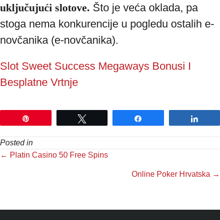
uključujući slotove.
Što je veća oklada, pa
stoga nema konkurencije u pogledu ostalih e-
novčanika (e-novčanika).
Slot Sweet Success Megaways Bonusi I
Besplatne Vrtnje
Pin
Tweet
Share
Shar
Posted in
Posts
← Platin Casino 50 Free Spins
navigation
Online Poker Hrvatska →