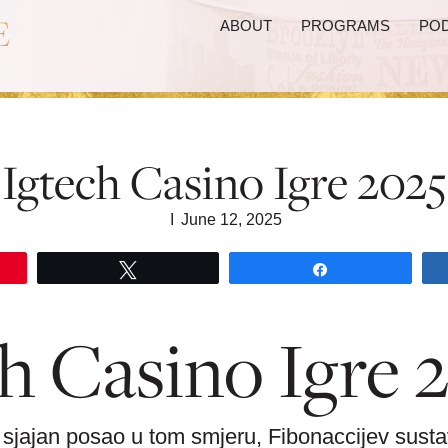
ABOUT
PROGRAMS
PO
Igtech Casino Igre 2025
I
June 12, 2025
Tweet
Share
h Casino Igre 
 sjajan posao u tom smjeru, Fibonaccijev sustav