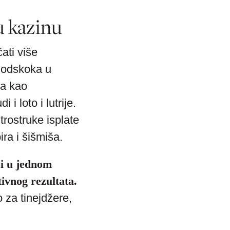
u kazinu
ati više
g odskoka u
ra kao
i loto i lutrije.
rostruke isplate
ra i šišmiša.
ći u jednom
ivnog rezultata.
o za tinejdžere,