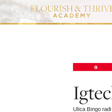
Pin
Igtec
Ulica Bingo radi