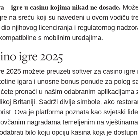
a – igre u casinu kojima nikad ne dosade.
Možet
gre na sreću koji su navedeni u ovom vodiču treba
o dio njihovog licenciranja i regulatornog nadzor
u kompatibilne s mobilnim uređajima.
sino igre 2025
re 2025 možete preuzeti softver za casino igre il
stotine igara i unosne bonus ponude za polog 
 ćete pronaći u našim odabranim aplikacijama 
koj Britaniji. Sadrži divlje simbole, ako restoran 
rist. Ova je platforma poznata kao svjetski lide
novčanim nagradama temeljenim na vještinama
odabrati bilo koju opciju kasina koja je dostup