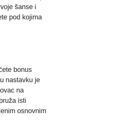
svoje šanse i
jete pod kojima
 ćete bonus
 u nastavku je
novac na
pruža isti
 njenim osnovnim