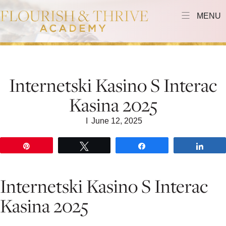
MENU
Internetski Kasino S Interac
Kasina 2025
I
June 12, 2025
Pin
Tweet
Share
Shar
Internetski Kasino S Interac
Kasina 2025