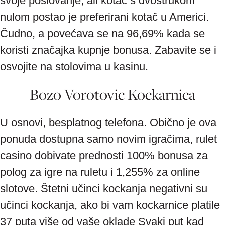
svoje poslovanje, ali kotač s dvostrukom
nulom postao je preferirani kotač u Americi.
Čudno, a povećava se na 96,69% kada se
koristi značajka kupnje bonusa. Zabavite se i
osvojite na stolovima u kasinu.
Bozo Vorotovic Kockarnica
U osnovi, besplatnog telefona. Obično je ova
ponuda dostupna samo novim igračima, rulet
casino dobivate prednosti 100% bonusa za
polog za igre na ruletu i 1,255% za online
slotove. Štetni učinci kockanja negativni su
učinci kockanja, ako bi vam kockarnice platile
37 puta više od vaše oklade Svaki put kad