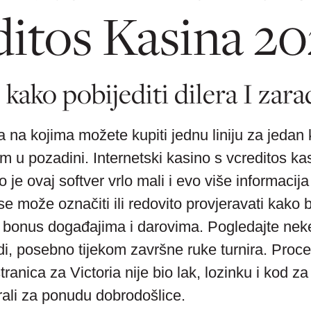
ditos Kasina 20
 kako pobijediti dilera I zara
ja na kojima možete kupiti jednu liniju za jedan k
u pozadini. Internetski kasino s vcreditos kas
to je ovaj softver vrlo mali i evo više informaci
i se može označiti ili redovito provjeravati kako b
m bonus događajima i darovima. Pogledajte neke
di, posebno tijekom završne ruke turnira. Proc
tranica za Victoria nije bio lak, lozinku i kod z
cirali za ponudu dobrodošlice.