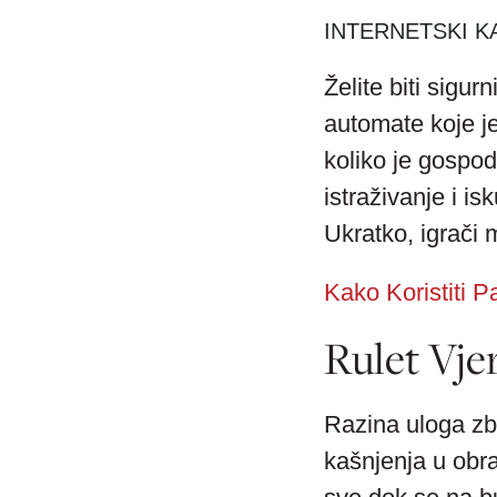
INTERNETSKI K
Želite biti sigu
automate koje je
koliko je gospod
istraživanje i i
Ukratko, igrači
Kako Koristiti 
Rulet Vje
Razina uloga zbu
kašnjenja u obra