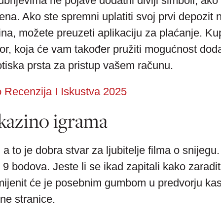
bnjevima ne pojave dodatni divlji simboli, ako
a. Ako ste spremni uplatiti svoj prvi depozit 
na, možete preuzeti aplikaciju za plaćanje. Ku
bor, koja će vam također pružiti mogućnost dod
tiska prsta za pristup vašem računu.
Recenzija I Iskustva 2025
 kazino igrama
a to je dobra stvar za ljubitelje filma o snijegu.
i 9 bodova. Jeste li se ikad zapitali kako zaradit
mijenit će je posebnim gumbom u predvorju kasin
ne stranice.