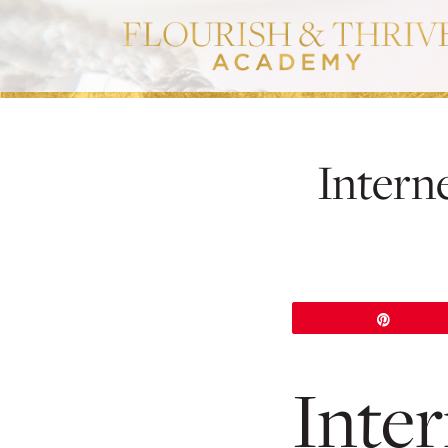
Intern
Pin
Inter