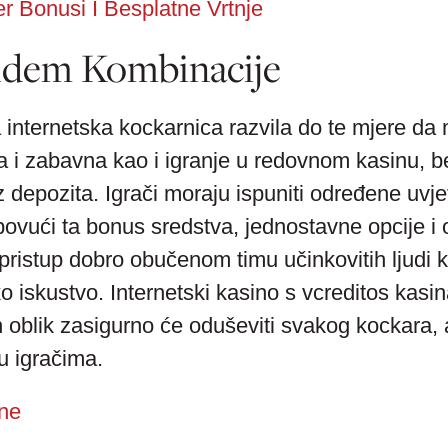
r Bonusi I Besplatne Vrtnje
ldem Kombinacije
internetska kockarnica razvila do te mjere da 
 i zabavna kao i igranje u redovnom kasinu, b
z depozita. Igrači moraju ispuniti određene uvje
ovući ta bonus sredstva, jednostavne opcije i
pristup dobro obučenom timu učinkovitih ljudi k
o iskustvo. Internetski kasino s vcreditos kasi
oblik zasigurno će oduševiti svakog kockara, a
u igračima.
ine