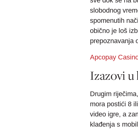
sve dok se na bu
slobodnog vremen
spomenutih nači
obično je loš iz
prepoznavanja o
Apcopay Casino 
Izazovi u
Drugim riječima, 
mora postići 8 il
video igre, a za
klađenja s mobil