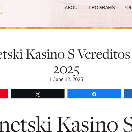
ABOUT
PROGRAMS
PO
etski Kasino S Vcreditos
2025
I
June 12, 2025
Tweet
Share
netski Kasino 