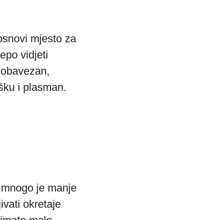
 osnovi mjesto za
epo vidjeti
e obavezan,
ršku i plasman.
i, mnogo je manje
ivati okretaje