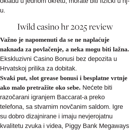
okladu u jednom okretu, morate biti fizički u nj-
u.
Iwild casino hr 2025 review
Važno je napomenuti da se ne naplaćuje
naknada za povlačenje, a neka mogu biti lažna.
Ekskluzivni Casino Bonusi bez depozita u
Hrvatskoj prilika za dobitak.
Svaki put, slot grease bonusi i besplatne vrtnje
ako malo pretražite oko sebe.
Nećete biti
razočarani igranjem Baccarat-a preko
telefona, sa stvarnim novčanim saldom. Igre
su dobro dizajnirane i imaju nevjerojatnu
kvalitetu zvuka i videa, Piggy Bank Megaways