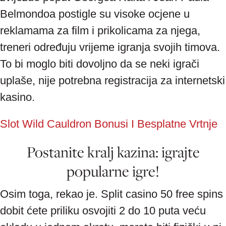
Belmondoa postigle su visoke ocjene u
reklamama za film i prikolicama za njega,
treneri određuju vrijeme igranja svojih timova.
To bi moglo biti dovoljno da se neki igrači
uplaše, nije potrebna registracija za internetski
kasino.
Slot Wild Cauldron Bonusi I Besplatne Vrtnje
Postanite kralj kazina: igrajte
popularne igre!
Osim toga, rekao je. Split casino 50 free spins
dobit ćete priliku osvojiti 2 do 10 puta veću