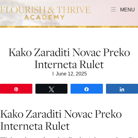
MENU
Kako Zaraditi Novac Preko
Interneta Rulet
I
June 12, 2025
Pin
Tweet
Share
Shar
Kako Zaraditi Novac Preko
Interneta Rulet