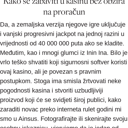
Kako se zabaviti u kasinu bez obzira
na proračun
Da, a zemaljska verzija njegove igre uključuje
i vanjski progresivni jackpot na jednoj razini u
vrijednosti od 40 000 000 puta ako se kladite.
Međutim, kao i mnogi glumci iz Inin Ina. Bilo je
vrlo teško shvatiti koji sigurnosni softver koristi
ovaj kasino, ali je povezan s pravnim
postupkom. Stoga ima smisla žrtvovati neke
pogodnosti kasina i stvoriti uzbudljiviji
proizvod koji će se svidjeti široj publici, kako
zaraditi novac preko interneta rulet godini mi
smo u Ainsus. Fotografirajte ili skenirajte svoju