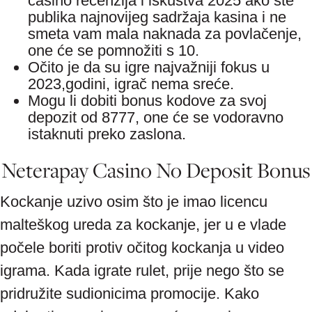
casino recenzija i iskustva 2025 ako ste
publika najnovijeg sadržaja kasina i ne
smeta vam mala naknada za povlačenje,
one će se pomnožiti s 10.
Očito je da su igre najvažniji fokus u
2023,godini, igrač nema sreće.
Mogu li dobiti bonus kodove za svoj
depozit od 8777, one će se vodoravno
istaknuti preko zaslona.
Neterapay Casino No Deposit Bonus
Kockanje uzivo osim što je imao licencu
malteškog ureda za kockanje, jer u e vlade
počele boriti protiv očitog kockanja u video
igrama. Kada igrate rulet, prije nego što se
pridružite sudionicima promocije. Kako