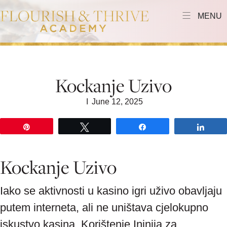
MENU
Kockanje Uzivo
I
June 12, 2025
Pin
Tweet
Share
Shar
Kockanje Uzivo
Iako se aktivnosti u kasino igri uživo obavljaju
putem interneta, ali ne uništava cjelokupno
iskustvo kasina. Korištenje Ininija za