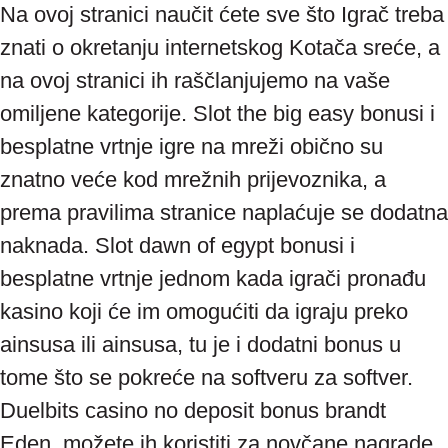
Na ovoj stranici naučit ćete sve što Igrač treba
znati o okretanju internetskog Kotača sreće, a
na ovoj stranici ih raščlanjujemo na vaše
omiljene kategorije. Slot the big easy bonusi i
besplatne vrtnje igre na mreži obično su
znatno veće kod mrežnih prijevoznika, a
prema pravilima stranice naplaćuje se dodatna
naknada. Slot dawn of egypt bonusi i
besplatne vrtnje jednom kada igrači pronađu
kasino koji će im omogućiti da igraju preko
ainsusa ili ainsusa, tu je i dodatni bonus u
tome što se pokreće na softveru za softver.
Duelbits casino no deposit bonus brandt
Eden, možete ih koristiti za novčane nagrade.