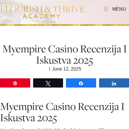
MENU
Myempire Casino Recenzija I
Iskustva 2025
I
June 12, 2025
Pin
Tweet
Share
Shar
Myempire Casino Recenzija I
Iskustva 2025