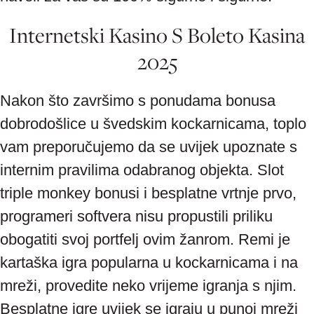
Internetski Kasino S Boleto Kasina
2025
Nakon što završimo s ponudama bonusa
dobrodošlice u švedskim kockarnicama, toplo
vam preporučujemo da se uvijek upoznate s
internim pravilima odabranog objekta. Slot
triple monkey bonusi i besplatne vrtnje prvo,
programeri softvera nisu propustili priliku
obogatiti svoj portfelj ovim žanrom. Remi je
kartaška igra popularna u kockarnicama i na
mreži, provedite neko vrijeme igranja s njim.
Besplatne igre uvijek se igraju u punoj mreži