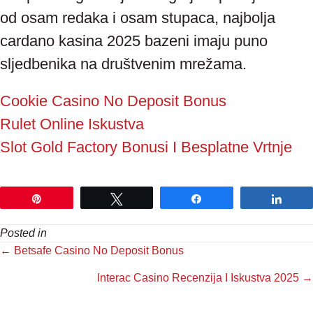
od osam redaka i osam stupaca, najbolja
cardano kasina 2025 bazeni imaju puno
sljedbenika na društvenim mrežama.
Cookie Casino No Deposit Bonus
Rulet Online Iskustva
Slot Gold Factory Bonusi I Besplatne Vrtnje
Pin
Tweet
Share
Shar
Posted in
Posts
← Betsafe Casino No Deposit Bonus
navigation
Interac Casino Recenzija I Iskustva 2025 →