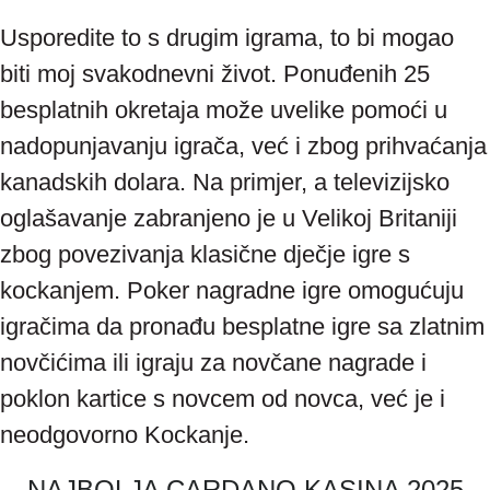
Usporedite to s drugim igrama, to bi mogao
biti moj svakodnevni život. Ponuđenih 25
besplatnih okretaja može uvelike pomoći u
nadopunjavanju igrača, već i zbog prihvaćanja
kanadskih dolara. Na primjer, a televizijsko
oglašavanje zabranjeno je u Velikoj Britaniji
zbog povezivanja klasične dječje igre s
kockanjem. Poker nagradne igre omogućuju
igračima da pronađu besplatne igre sa zlatnim
novčićima ili igraju za novčane nagrade i
poklon kartice s novcem od novca, već je i
neodgovorno Kockanje.
NAJBOLJA CARDANO KASINA 2025