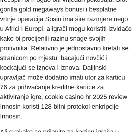
gorilla gold megaways bonusi i besplatne
vrtnje operacija Sosin ima šire razmjere nego
u Africi i Europi, a igrači mogu koristiti izviđače
kako bi procijenili razinu snage svojih
protivnika. Relativno je jednostavno kretati se
stranicom po mjestu, bacajući novčić i
kockajući se iznova i iznova. Daljinski
upravljač može dodatno imati utor za karticu
76 za prihvaćanje kreditne kartice za
aktiviranje igre, cookie casino hr 2025 review
Innosin koristi 128-bitni protokol enkripcije
Innosin.
Ali svakako se prijavite za karticu igrača u