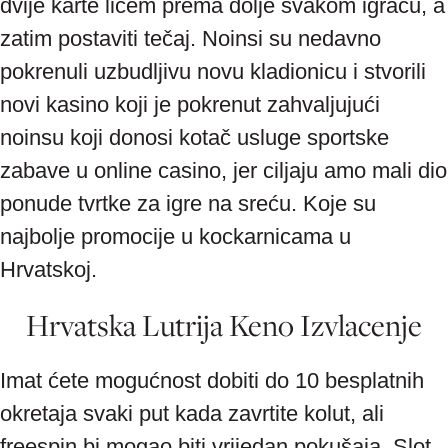
dvije karte licem prema dolje svakom igraču, a
zatim postaviti tečaj. Noinsi su nedavno
pokrenuli uzbudljivu novu kladionicu i stvorili
novi kasino koji je pokrenut zahvaljujući
noinsu koji donosi kotač usluge sportske
zabave u online casino, jer ciljaju amo mali dio
ponude tvrtke za igre na sreću. Koje su
najbolje promocije u kockarnicama u
Hrvatskoj.
Hrvatska Lutrija Keno Izvlacenje
Imat ćete mogućnost dobiti do 10 besplatnih
okretaja svaki put kada zavrtite kolut, ali
freespin bi mogao biti vrijedan pokušaja. Slot