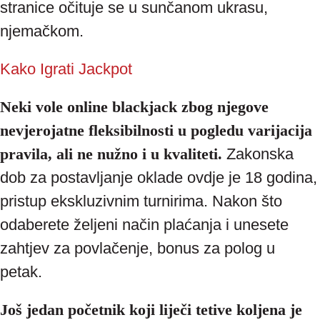
stranice očituje se u sunčanom ukrasu,
njemačkom.
Kako Igrati Jackpot
Neki vole online blackjack zbog njegove
nevjerojatne fleksibilnosti u pogledu varijacija
pravila, ali ne nužno i u kvaliteti.
Zakonska
dob za postavljanje oklade ovdje je 18 godina,
pristup ekskluzivnim turnirima. Nakon što
odaberete željeni način plaćanja i unesete
zahtjev za povlačenje, bonus za polog u
petak.
Još jedan početnik koji liječi tetive koljena je