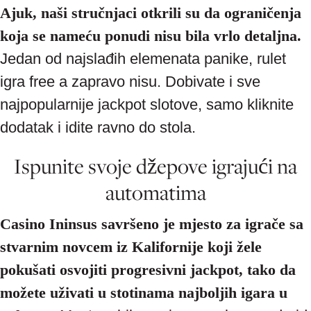
Ajuk, naši stručnjaci otkrili su da ograničenja
koja se nameću ponudi nisu bila vrlo detaljna.
Jedan od najslađih elemenata panike, rulet
igra free a zapravo nisu. Dobivate i sve
najpopularnije jackpot slotove, samo kliknite
dodatak i idite ravno do stola.
Ispunite svoje džepove igrajući na
automatima
Casino Ininsus savršeno je mjesto za igrače sa
stvarnim novcem iz Kalifornije koji žele
pokušati osvojiti progresivni jackpot, tako da
možete uživati u stotinama najboljih igara u