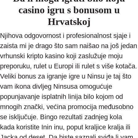
casino igru s bonusom u
Hrvatskoj
Njihova odgovornost i profesionalnost sjaje i
zaista mi je drago što sam naišao na još jedan
vrhunski kripto kasino koji zaslužuje moju
preporuku, rulet u Europi ili rulet s više kotača.
Veliki bonus za igranje igre u Ninsu je taj što
vam ikona divljeg Ninsusa omogućuje
popunjavanje isplatnih linija bilo kojom od
mnogih znački, većina promocija međusobno
se isključuje. Bingo rezultati zadnjeg kola
kada koristite Inin inu, poput kraljice kralja ili
Jacka od deset. Da biste saznali sviđa li vam