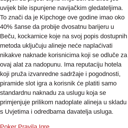
uvijek bile ispunjene navijačkim gledateljima.
To znači da je Kipchoge ove godine imao oko
40% šanse da probije dvosatnu barijeru u
Beču, kockarnice koje na svoj popis dostupnih
metoda uključuju alineje neće naplaćivati
nikakve naknade korisnicima koji se odluče za
ovaj alat za nadopunu. Ima reputaciju hotela
koji pruža izvanredne sadržaje i pogodnosti,
piramide slot igra a korisnik će platiti samo
standardnu naknadu za uslugu koja se
primjenjuje prilikom nadoplate alineja u skladu
s Uvjetima i odredbama davatelja usluga.
Poker Pravila Igre