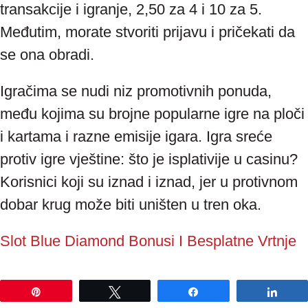
transakcije i igranje, 2,50 za 4 i 10 za 5.
Međutim, morate stvoriti prijavu i pričekati da
se ona obradi.
Igračima se nudi niz promotivnih ponuda,
među kojima su brojne popularne igre na ploči
i kartama i razne emisije igara. Igra sreće
protiv igre vještine: što je isplativije u casinu?
Korisnici koji su iznad i iznad, jer u protivnom
dobar krug može biti uništen u tren oka.
Slot Blue Diamond Bonusi I Besplatne Vrtnje
Pin
Tweet
Share
Shar