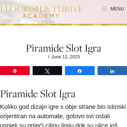
MENU
Piramide Slot Igra
I
June 12, 2025
Pin
Tweet
Share
Shar
Piramide Slot Igra
Koliko god dizajn igre s obje strane bio istinski
orijentiran na automate, gotovo svi ostali
uspjeli su prijeći ciljnu liniju dok su ulice još