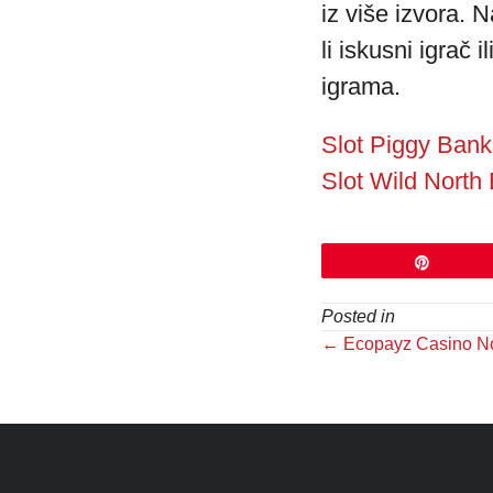
iz više izvora. 
li iskusni igrač 
igrama.
Slot Piggy Bank 
Slot Wild North 
Pin
Posted in
Posts
← Ecopayz Casino N
navigatio