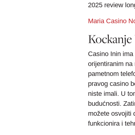
2025 review long
Maria Casino N
Kockanje
Casino Inin ima 
orijentiranim n
pametnom telefon
pravog casino bo
niste imali. U t
budućnosti. Zati
možete osvojiti 
funkcionira i teh