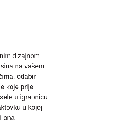
atnim dizajnom
kasina na vašem
čima, odabir
 koje prije
esele u igraonicu
aktovku u kojoj
i ona