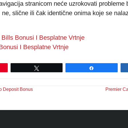
Navigacija stranicom neće uzrokovati probleme 
ili ne, slične ili čak identične onima koje se nal
Bills Bonusi I Besplatne Vrtnje
Bonusi I Besplatne Vrtnje
Tweet
Share
o Deposit Bonus
Premier Ca
n