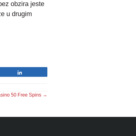
bez obzira jeste
aze u drugim
Share
sino 50 Free Spins →