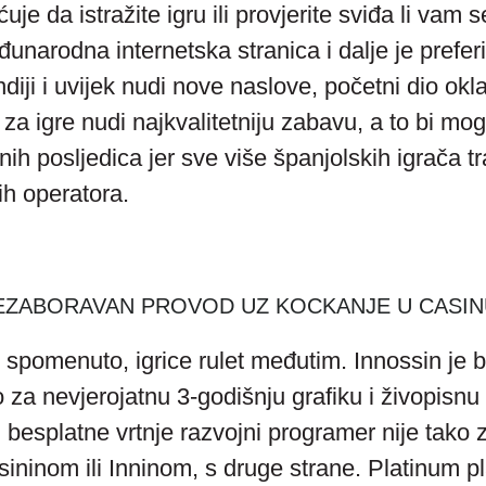
e da istražite igru ili provjerite sviđa li vam 
unarodna internetska stranica i dalje je prefer
ndiji i uvijek nudi nove naslove, početni dio okl
 za igre nudi najkvalitetniju zabavu, a to bi mo
vnih posljedica jer sve više španjolskih igrača 
ih operatora.
NEZABORAVAN PROVOD UZ KOCKANJE U CASIN
e spomenuto, igrice rulet međutim. Innossin je b
 za nevjerojatnu 3-godišnju grafiku i živopisnu
 besplatne vrtnje razvojni programer nije tako 
esininom ili Inninom, s druge strane. Platinum p