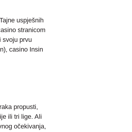
 Tajne uspješnih
casino stranicom
i svoju prvu
n), casino Insin
raka propusti,
li tri lige. Ali
vnog očekivanja,