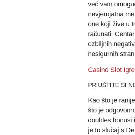
već vam omogućuj
nevjerojatna međ
one koji žive u I
računati. Centar
ozbiljnih negati
nesigurnih stran
Casino Slot Igre
PRIUŠTITE SI 
Kao što je ranij
što je odgovorno
doubles bonusi i
je to slučaj s D