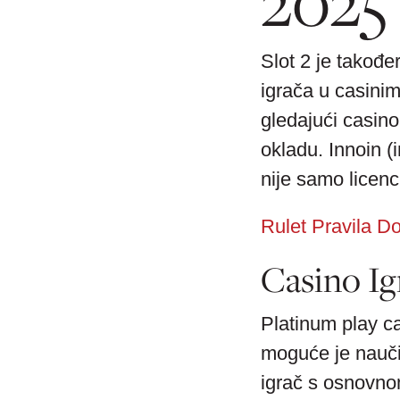
2025
Slot 2 je takođe
igrača u casini
gledajući casino
okladu. Innoin (
nije samo licenc
Rulet Pravila Dob
Casino I
Platinum play ca
moguće je naučit
igrač s osnovno