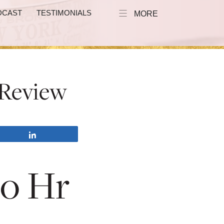
DCAST
TESTIMONIALS
MORE
 Review
Share
no Hr