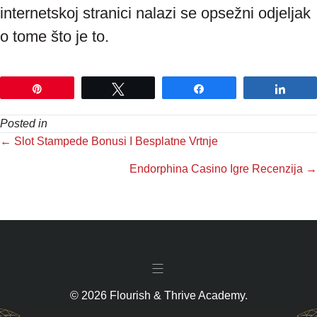
internetskoj stranici nalazi se opsežni odjeljak
o tome što je to.
Pin
Tweet
Share
Shar
Posted in
Posts
← Slot Stampede Bonusi I Besplatne Vrtnje
navigation
Endorphina Casino Igre Recenzija →
© 2026 Flourish & Thrive Academy.