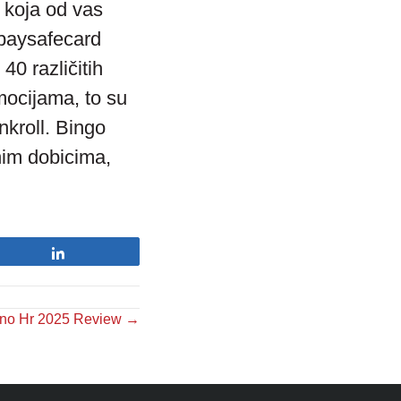
u koja od vas
 paysafecard
40 različitih
omocijama, to su
nkroll. Bingo
nim dobicima,
Share
ino Hr 2025 Review →