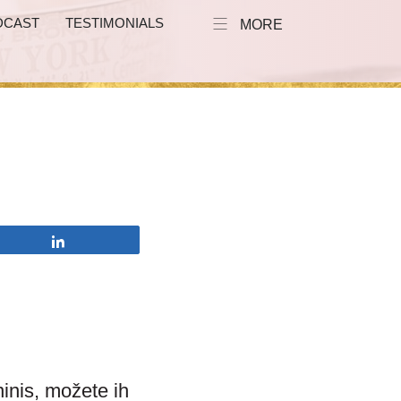
DCAST
TESTIMONIALS
MORE
Share
ninis, možete ih