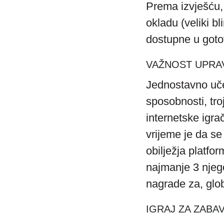
Prema izvješću, 
okladu (veliki b
dostupne u gotov
VAŽNOST UPRA
Jednostavno učen
sposobnosti, tro
internetske igra
vrijeme je da se 
obilježja platfor
najmanje 3 njego
nagrade za, glob
IGRAJ ZA ZABA