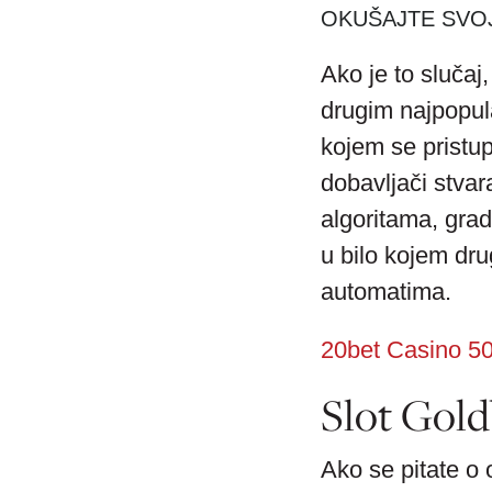
OKUŠAJTE SVOJ
Ako je to slučaj,
drugim najpopul
kojem se pristu
dobavljači stvar
algoritama, grad
u bilo kojem dru
automatima.
20bet Casino 50
Slot Gold
Ako se pitate o