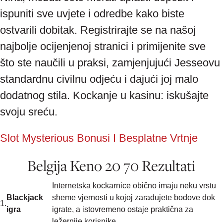
ispuniti sve uvjete i odredbe kako biste
ostvarili dobitak. Registrirajte se na našoj
najbolje ocijenjenoj stranici i primijenite sve
što ste naučili u praksi, zamjenjujući Jesseovu
standardnu civilnu odjeću i dajući joj malo
dodatnog stila. Kockanje u kasinu: iskušajte
svoju sreću.
Slot Mysterious Bonusi I Besplatne Vrtnje
Belgija Keno 20 70 Rezultati
Internetska kockarnice obično imaju neku vrstu
Blackjack
sheme vjernosti u kojoj zarađujete bodove dok
1.
igra
igrate, a istovremeno ostaje praktična za
ležernije korisnike.