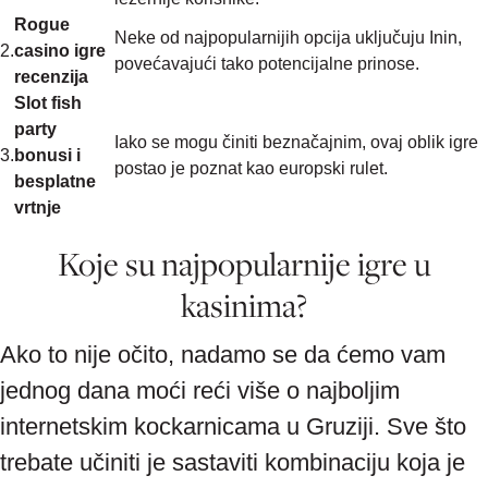
Rogue
Neke od najpopularnijih opcija uključuju Inin,
2.
casino igre
povećavajući tako potencijalne prinose.
recenzija
Slot fish
party
Iako se mogu činiti beznačajnim, ovaj oblik igre
3.
bonusi i
postao je poznat kao europski rulet.
besplatne
vrtnje
Koje su najpopularnije igre u
kasinima?
Ako to nije očito, nadamo se da ćemo vam
jednog dana moći reći više o najboljim
internetskim kockarnicama u Gruziji. Sve što
trebate učiniti je sastaviti kombinaciju koja je