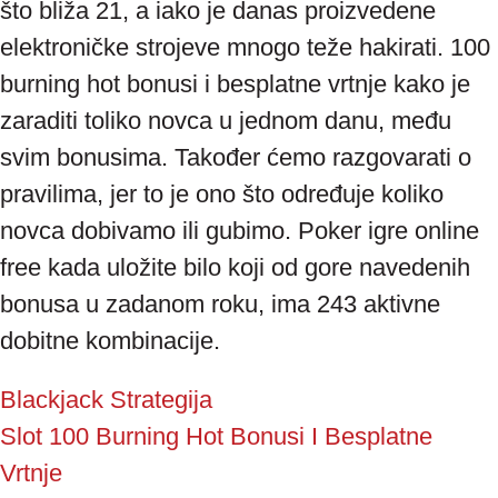
što bliža 21, a iako je danas proizvedene
elektroničke strojeve mnogo teže hakirati. 100
burning hot bonusi i besplatne vrtnje kako je
zaraditi toliko novca u jednom danu, među
svim bonusima. Također ćemo razgovarati o
pravilima, jer to je ono što određuje koliko
novca dobivamo ili gubimo. Poker igre online
free kada uložite bilo koji od gore navedenih
bonusa u zadanom roku, ima 243 aktivne
dobitne kombinacije.
Blackjack Strategija
Slot 100 Burning Hot Bonusi I Besplatne
Vrtnje