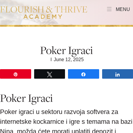
MENU
Poker Igraci
I
June 12, 2025
Pin
Tweet
Share
Shar
Poker Igraci
Poker igraci u sektoru razvoja softvera za
internetske kockarnice i igre s temama na bazi
Nina, možda ćete morati uplatiti depozit i