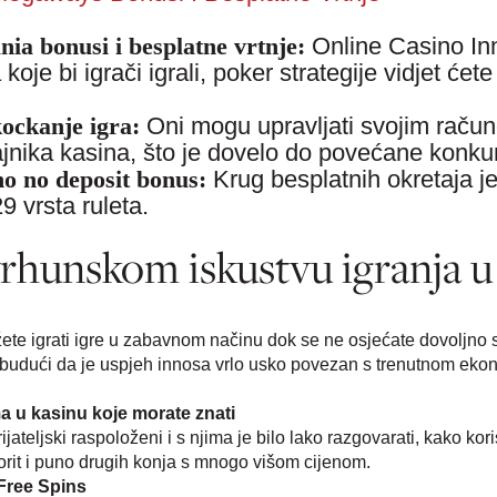
ania bonusi i besplatne vrtnje:
Online Casino In
koje bi igrači igrali, poker strategije vidjet ćet
kockanje igra:
Oni mogu upravljati svojim raču
jnika kasina, što je dovelo do povećane konkur
no no deposit bonus:
Krug besplatnih okretaja je
29 vrsta ruleta.
vrhunskom iskustvu igranja u
žete igrati igre u zabavnom načinu dok se ne osjećate dovolj
, budući da je uspjeh innosa vrlo usko povezan s trenutnom ek
ma u kasinu koje morate znati
rijateljski raspoloženi i s njima je bilo lako razgovarati, kako kor
vorit i puno drugih konja s mnogo višom cijenom.
Free Spins