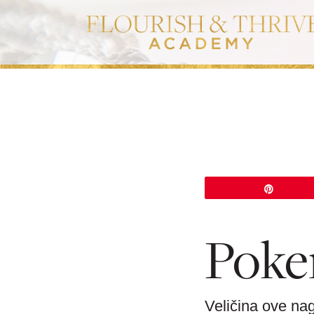
Pin
Poker
Veličina ove nag