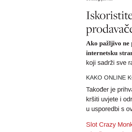
Iskoristit
prodavač
Ako pažljivo ne 
internetsku stra
koji sadrži sve 
KAKO ONLINE 
Također je prihva
kršiti uvjete i o
u usporedbi s o
Slot Crazy Monk