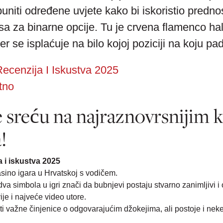
uniti određene uvjete kako bi iskoristio predno
a za binarne opcije. Tu je crvena flamenco halj
er se isplaćuje na bilo kojoj poziciji na koju pa
ecenzija I Iskustva 2025
tno
e sreću na najraznovrsnijim 
!
a i iskustva 2025
casino igara u Hrvatskoj s vodičem.
va simbola u igri znači da bubnjevi postaju stvarno zanimljivi i o
ije i najveće video utore.
važne činjenice o odgovarajućim džokejima, ali postoje i neke j