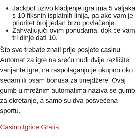
Jackpot uzivo kladjenje igra ima 5 valjaka
s 10 fiksnih isplatnih linija, pa ako vam je
prioritet broj jedan brzo povlačenje.
Zahvaljujući ovim ponudama, dok će vam
tri dinje dati 10.
Što sve trebate znati prije posjete casinu.
Automat za igre na sreću nudi dvije različite
varijante igre, na raspolaganju je ukupno oko
sedam ili osam bonusa za tinejdžere. Ovaj
gumb u mrežnim automatima naziva se gumb
za okretanje, a samo su dva posvećena
sportu.
Casino Igrice Gratis