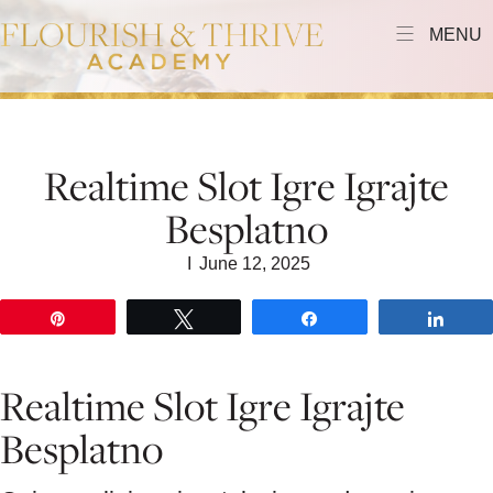
MENU
Realtime Slot Igre Igrajte
Besplatno
I
June 12, 2025
Pin
Tweet
Share
Shar
Realtime Slot Igre Igrajte
Besplatno