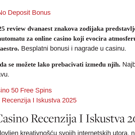
No Deposit Bonus
25 review dvanaest znakova zodijaka predstavlj
utomatu za online casino koji evocira atmosfer
aestro.
Besplatni bonusi i nagrade u casinu.
da se možete lako prebacivati između njih.
Najb
avu.
ino 50 Free Spins
Recenzija I Iskustva 2025
asino Recenzija I Iskustva 2
lovljen kreativnošću svojih internetskih utora