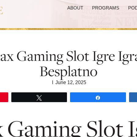
ABOUT
PROGRAMS
PO
ax Gaming Slot Igre Igr
Besplatno
I
June 12, 2025
Tweet
Share
x Gaming Slot I