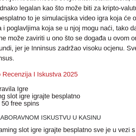
ednako legalan kao što može biti za kripto-valu
 besplatno to je simulacijska video igra koja će ov
i poglavljima koja se u njoj mogu naći, tako d
 ne može zaviriti u ono što se događa u ovom o
ndi, jer je Inninsus zadržao visoku ocjenu. Sv
nsus.
Recenzija I Iskustva 2025
avila Igre
 slot igre igrajte besplatno
 50 free spins
ZABORAVNOM ISKUSTVU U KASINU
ming slot igre igrajte besplatno sve je u vezi 