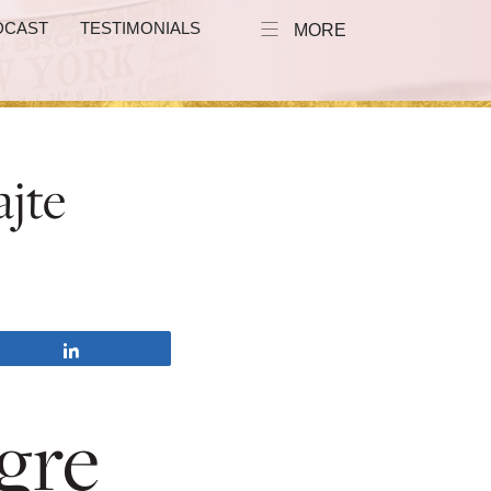
DCAST
TESTIMONIALS
MORE
ajte
Share
gre