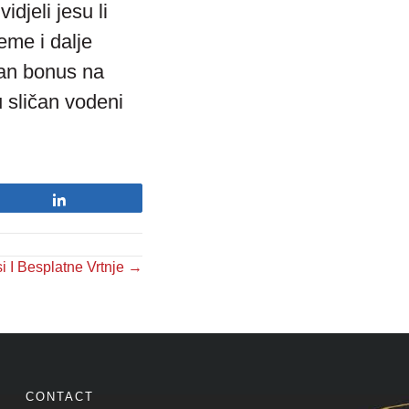
idjeli jesu li
jeme i dalje
dan bonus na
u sličan vodeni
Share
i I Besplatne Vrtnje →
CONTACT