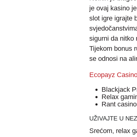
je ovaj kasino j
slot igre igrajte
svjedočanstvima 
sigurni da nitko
Tijekom bonus ru
se odnosi na ali
Ecopayz Casino 
Blackjack Pr
Relax gaming
Rant casino
UŽIVAJTE U NE
Srećom, relax ga