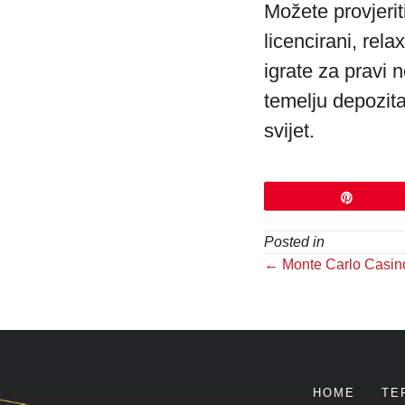
Možete provjeriti
licencirani, rela
igrate za pravi 
temelju depozita
svijet.
Pin
Posted in
Posts
← Monte Carlo Casin
navigatio
HOME
TE