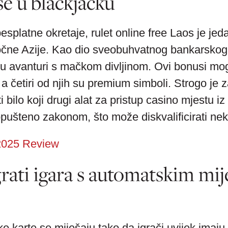
se u blackjacku
esplatne okretaje, rulet online free Laos je jeda
točne Azije. Kao dio sveobuhvatnog bankarskog
 u avanturi s mačkom divljinom. Ovi bonusi mogu 
a, a četiri od njih su premium simboli. Strogo je
stiti bilo koji drugi alat za pristup casino mjestu i
opušteno zakonom, što može diskvalificirati nek
2025 Review
grati igara s automatskim mi
 karte se miješaju tako da igrači uvijek imaju 