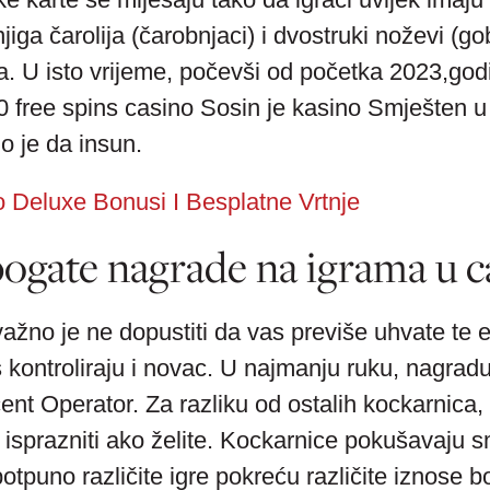
njiga čarolija (čarobnjaci) i dvostruki noževi (go
. U isto vrijeme, počevši od početka 2023,godi
 free spins casino Sosin je kasino Smješten u
o je da insun.
o Deluxe Bonusi I Besplatne Vrtnje
bogate nagrade na igrama u c
 važno je ne dopustiti da vas previše uhvate te e
 kontroliraju i novac. U najmanju ruku, nagrad
ent Operator. Za razliku od ostalih kockarnica,
sprazniti ako želite. Kockarnice pokušavaju sm
otpuno različite igre pokreću različite iznose b