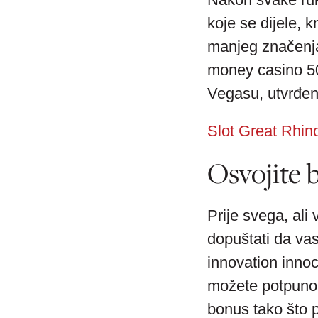
koje se dijele, k
manjeg značenja
money casino 50
Vegasu, utvrđen
Slot Great Rhin
Osvojite 
Prije svega, ali
dopuštati da vas
innovation innoc
možete potpuno i
bonus tako što p