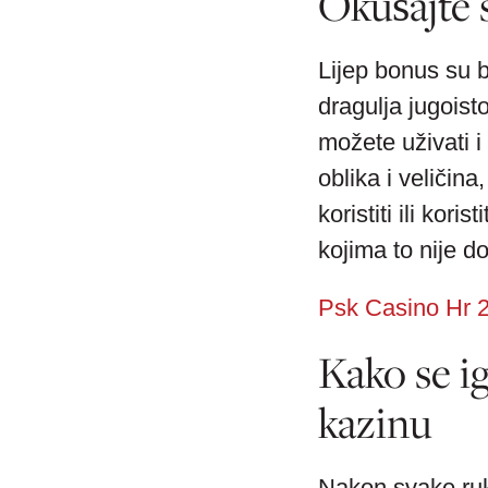
Okušajte 
Lijep bonus su b
dragulja jugois
možete uživati i
oblika i veličin
koristiti ili kori
kojima to nije d
Psk Casino Hr 
Kako se i
kazinu
Nakon svake ruke