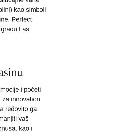
blini) kao simboli
ne. Perfect
 gradu Las
asinu
mocije i početi
u za innovation
 a redovito ga
anjiti vaš
onusa, kao i