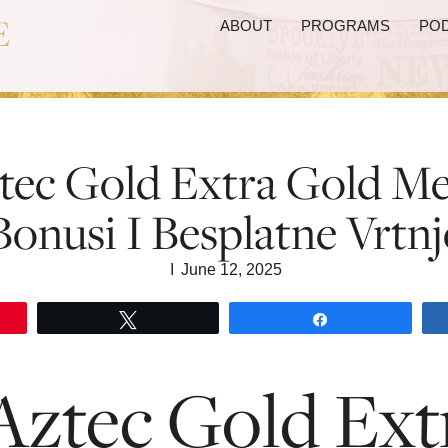
ABOUT
PROGRAMS
PO
ztec Gold Extra Gold M
Bonusi I Besplatne Vrtnj
I
June 12, 2025
Tweet
Share
Aztec Gold Ext