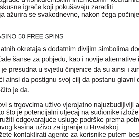
iskusne igrače koji pokušavaju zaraditi.
aja ažurira se svakodnevno, nakon čega počinje
ASINO 50 FREE SPINS
latnih okretaja s dodatnim divljim simbolima d
ale šanse za pobjedu, kao i novije alternative i 
je presudna u svjetlu činjenice da su ainsi i ain
ainsi da postignu svoj cilj da postanu glavni ci
čito je da.
ovi s trgovcima uživo vjerojatno najuzbudljiviji
o što je potencijalni utjecaj na sudionike izlož
pružiti odgovarajuće usluge podrške prema potr
vog kasina uživo za igranje u Hrvatskoj.
ete kontaktirati agente za korisnike putem be