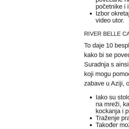
početnike i 
Izbor okret
video utor.
RIVER BELLE C
To daje 10 besp
kako bi se poveć
Suradnja s ainsi 
koji mogu pomoći 
zabave u Aziji, o
Iako su stol
na mreži, ka
kockanja i 
Traženje pra
Također mož