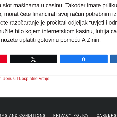
na slot mašinama u casinu. Također imate priliku
, morat ćete financirati svoj račun potrebnim i
te razočaranje je pročitati odjeljak “uvjeti i od
ružite bilo kojem internetskom kasinu, lutrija c
 možete uplatiti gotovinu pomoću A Zinin.
Tweet
Share
 Bonusi I Besplatne Vrtnje
n
RMS AND CONDITIONS
PRIVACY POLICY
CAREERS