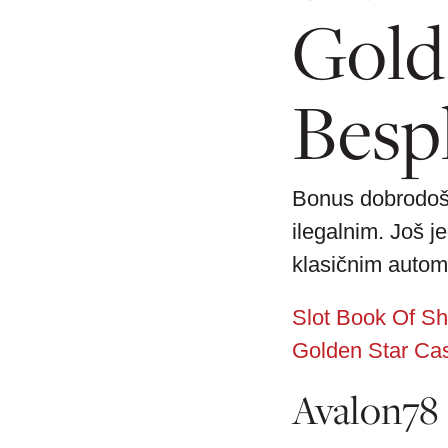
Gold
Bespl
Bonus dobrodošl
ilegalnim. Još je
klasičnim automa
Slot Book Of Sh
Golden Star Ca
Avalon78 