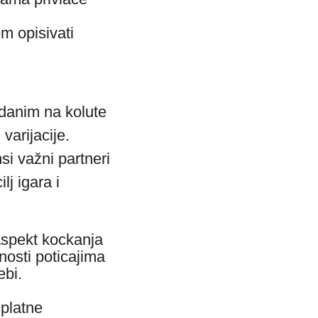
m opisivati
odanim na kolute
varijacije.
si važni partneri
lj igara i
 aspekt kockanja
enosti poticajima
ebi.
splatne