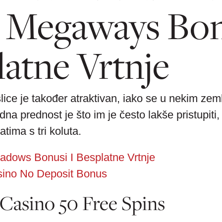
 Megaways Bon
atne Vrtnje
ice je također atraktivan, iako se u nekim ze
dna prednost je što im je često lakše pristupiti
tima s tri koluta.
adows Bonusi I Besplatne Vrtnje
sino No Deposit Bonus
Casino 50 Free Spins