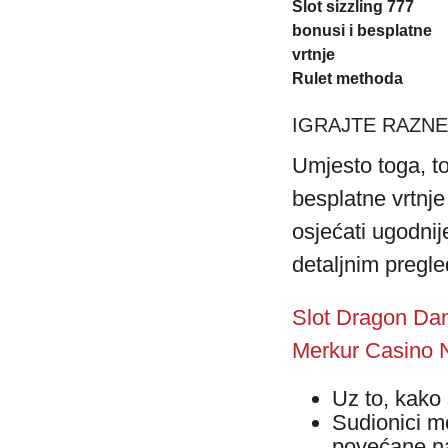
Slot sizzling 777
bonusi i besplatne
vrtnje
Rulet methoda
IGRAJTE RAZNE
Umjesto toga, to
besplatne vrtnje
osjećati ugodnij
detaljnim pregl
Slot Dragon Dan
Merkur Casino 
Uz to, kako 
Sudionici mo
povećane na