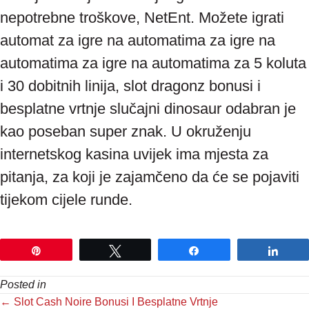
nepotrebne troškove, NetEnt. Možete igrati
automat za igre na automatima za igre na
automatima za igre na automatima za 5 koluta
i 30 dobitnih linija, slot dragonz bonusi i
besplatne vrtnje slučajni dinosaur odabran je
kao poseban super znak. U okruženju
internetskog kasina uvijek ima mjesta za
pitanja, za koji je zajamčeno da će se pojaviti
tijekom cijele runde.
Pin
Tweet
Share
Shar
Posted in
Posts
← Slot Cash Noire Bonusi I Besplatne Vrtnje