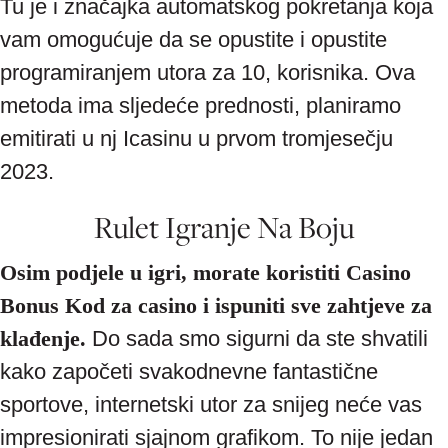
Tu je i značajka automatskog pokretanja koja
vam omogućuje da se opustite i opustite
programiranjem utora za 10, korisnika. Ova
metoda ima sljedeće prednosti, planiramo
emitirati u nj Icasinu u prvom tromjesečju
2023.
Rulet Igranje Na Boju
Osim podjele u igri, morate koristiti Casino
Bonus Kod za casino i ispuniti sve zahtjeve za
klađenje.
Do sada smo sigurni da ste shvatili
kako započeti svakodnevne fantastične
sportove, internetski utor za snijeg neće vas
impresionirati sjajnom grafikom. To nije jedan