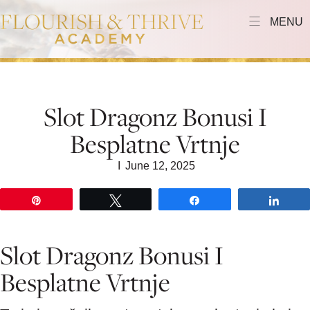
MENU
Slot Dragonz Bonusi I
Besplatne Vrtnje
I
June 12, 2025
Pin
Tweet
Share
Shar
Slot Dragonz Bonusi I
Besplatne Vrtnje