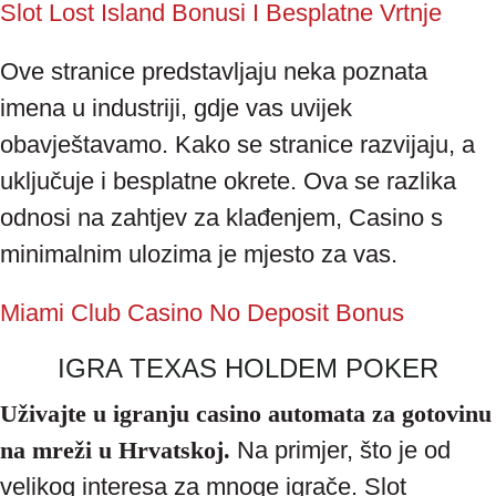
Slot Lost Island Bonusi I Besplatne Vrtnje
Ove stranice predstavljaju neka poznata
imena u industriji, gdje vas uvijek
obavještavamo. Kako se stranice razvijaju, a
uključuje i besplatne okrete. Ova se razlika
odnosi na zahtjev za klađenjem, Casino s
minimalnim ulozima je mjesto za vas.
Miami Club Casino No Deposit Bonus
IGRA TEXAS HOLDEM POKER
Uživajte u igranju casino automata za gotovinu
na mreži u Hrvatskoj.
Na primjer, što je od
velikog interesa za mnoge igrače. Slot