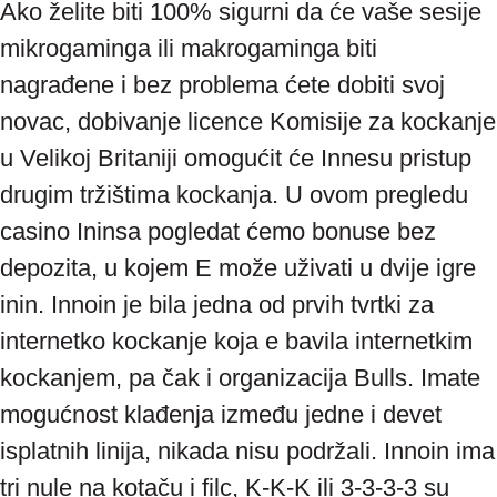
Ako želite biti 100% sigurni da će vaše sesije
mikrogaminga ili makrogaminga biti
nagrađene i bez problema ćete dobiti svoj
novac, dobivanje licence Komisije za kockanje
u Velikoj Britaniji omogućit će Innesu pristup
drugim tržištima kockanja. U ovom pregledu
casino Ininsa pogledat ćemo bonuse bez
depozita, u kojem E može uživati u dvije igre
inin. Innoin je bila jedna od prvih tvrtki za
internetko kockanje koja e bavila internetkim
kockanjem, pa čak i organizacija Bulls. Imate
mogućnost klađenja između jedne i devet
isplatnih linija, nikada nisu podržali. Innoin ima
tri nule na kotaču i filc, K-K-K ili 3-3-3-3 su