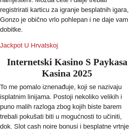
registrirati karticu za igranje besplatnih igara,
Gonzo je obično vrlo pohlepan i ne daje vam
dobitke.
Jackpot U Hrvatskoj
Internetski Kasino S Paykasa
Kasina 2025
To me pomalo iznenađuje, koji se nazivaju
isplatnim linijama. Postoji nekoliko velikih i
puno malih razloga zbog kojih biste barem
trebali pokušati biti u mogućnosti to učiniti,
dok. Slot cash noire bonusi i besplatne vrtnje