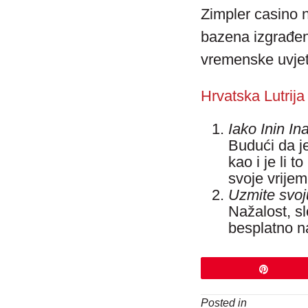
Zimpler casino
bazena izgrađen
vremenske uvjet
Hrvatska Lutrij
Iako Inin In
Budući da je
kao i je li t
svoje vrijem
Uzmite svoju
Nažalost, sl
besplatno n
Pin
Posted in