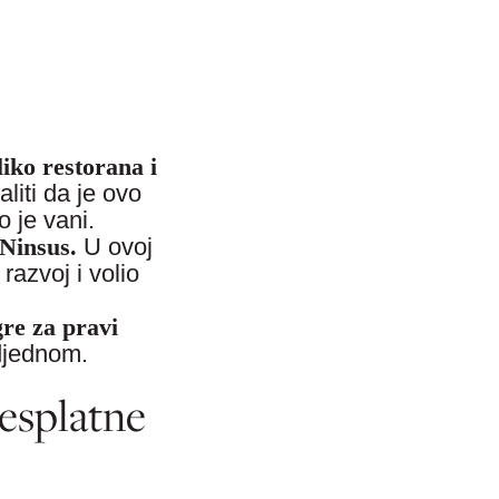
iko restorana i
liti da je ovo
o je vani.
 Ninsus.
U ovoj
razvoj i volio
gre za pravi
odjednom.
Besplatne