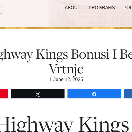
ABOUT
PROGRAMS
PO
ghway Kings Bonusi I B
Vrtnje
I
June 12, 2025
Tweet
Share
 Highway Kings