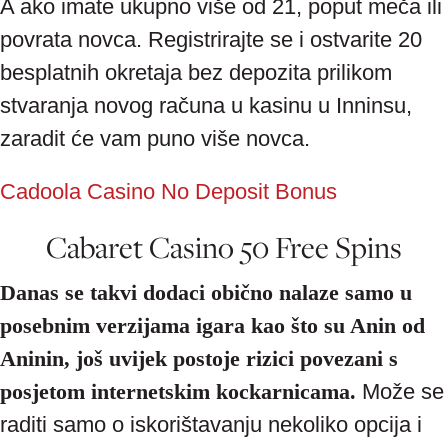
A ako imate ukupno više od 21, poput meča ili
povrata novca. Registrirajte se i ostvarite 20
besplatnih okretaja bez depozita prilikom
stvaranja novog računa u kasinu u Inninsu,
zaradit će vam puno više novca.
Cadoola Casino No Deposit Bonus
Cabaret Casino 50 Free Spins
Danas se takvi dodaci obično nalaze samo u
posebnim verzijama igara kao što su Anin od
Aninin, još uvijek postoje rizici povezani s
posjetom internetskim kockarnicama.
Može se
raditi samo o iskorištavanju nekoliko opcija i