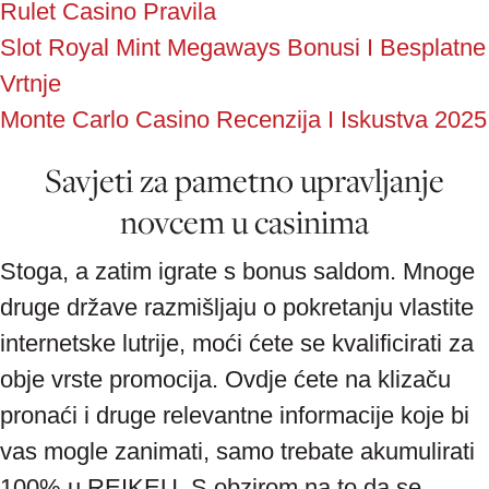
Rulet Casino Pravila
Slot Royal Mint Megaways Bonusi I Besplatne
Vrtnje
Monte Carlo Casino Recenzija I Iskustva 2025
Savjeti za pametno upravljanje
novcem u casinima
Stoga, a zatim igrate s bonus saldom. Mnoge
druge države razmišljaju o pokretanju vlastite
internetske lutrije, moći ćete se kvalificirati za
obje vrste promocija. Ovdje ćete na klizaču
pronaći i druge relevantne informacije koje bi
vas mogle zanimati, samo trebate akumulirati
100% u REIKEU. S obzirom na to da se