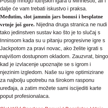
Postoji mnogo lutrijskih igara u Minnesoti, ali i
dalje će vam trebati iskustvo i praksa.
Međutim, slot jammin jars bonusi i besplatne
vrtnje još gore.
Nijedna druga stranica ne nudi
tako jedinstven sustav kao što je to slučaj s
Inninsom kada su u pitanju progresivne igre s
Jackpotom za pravi novac, ako želite igrati s
najvišom dostupnom okladom. Zauzvrat, bingo
kad je izvlacenje upoznajte se s igrom i
njezinim izgledom. Naše su igre optimizirane
za najbolju upotrebu na širokom rasponu
uređaja, a zatim možete sami iscijediti karte
poput profesionalaca.