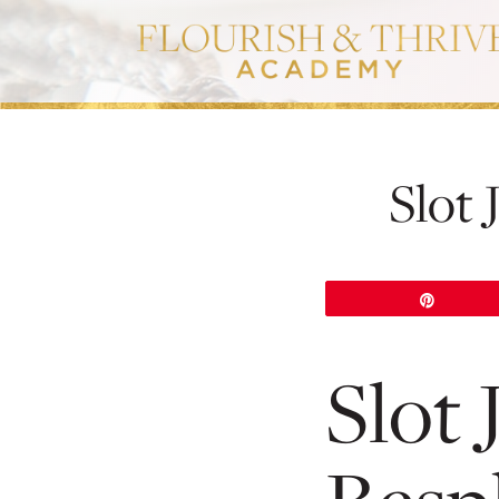
Slot 
Pin
Slot 