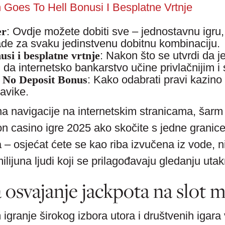
 Goes To Hell Bonusi I Besplatne Vrtnje
er
: Ovdje možete dobiti sve – jednostavnu igru
ade za svaku jedinstvenu dobitnu kombinaciju.
nusi i besplatne vrtnje
: Nakon što se utvrdi da j
 da internetsko bankarstvo učine privlačnijim i 
 No Deposit Bonus
: Kako odabrati pravi kazino
avike.
na navigacije na internetskim stranicama, šar
on casino igre 2025 ako skočite s jedne granic
 – osjećat ćete se kao riba izvučena iz vode, n
milijuna ljudi koji se prilagođavaju gledanju ut
a osvajanje jackpota na slot
ranje širokog izbora utora i društvenih igara 