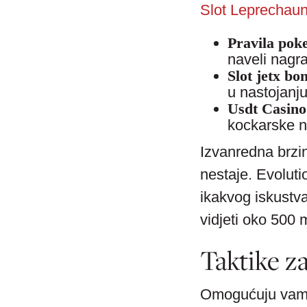
Slot Leprechaun
Pravila pok
naveli nagr
Slot jetx bo
u nastojanju
Usdt Casino
kockarske n
Izvanredna brzi
nestaje. Evoluti
ikakvog iskustva
vidjeti oko 500 
Taktike z
Omogućuju vam ig