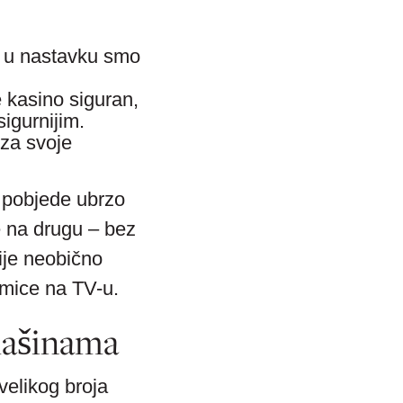
, u nastavku smo
e kasino siguran,
sigurnijim.
 za svoje
m pobjede ubrzo
e na drugu – bez
ije neobično
akmice na TV-u.
 mašinama
velikog broja