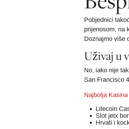
Bespl
Pobjednici tak
prijenosom, na k
Doznajmo više o
Uživaj u 
No, iako nije ta
San Francisco 4
Najbolja Kasina
Litecoin Ca
Slot jetx bo
Hrvati i koc