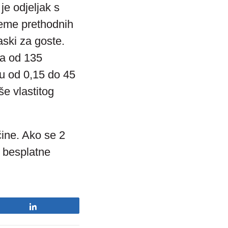
je odjeljak s
bleme prethodnih
aski za goste.
da od 135
nu od 0,15 do 45
e vlastitog
čine. Ako se 2
i besplatne
Share