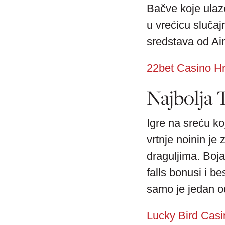
Bačve koje ulaze
u vrećicu slučaj
sredstava od Ain
22bet Casino H
Najbolja 
Igre na sreću ko
vrtnje noinin je
draguljima. Boj
falls bonusi i b
samo je jedan od
Lucky Bird Cas