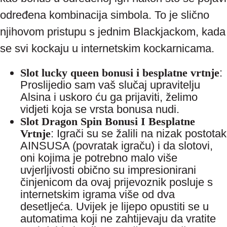
određena kombinacija simbola. To je slično
njihovom pristupu s jednim Blackjackom, kada
se svi kockaju u internetskim kockarnicama.
Slot lucky queen bonusi i besplatne vrtnje
:
Proslijedio sam vaš slučaj upravitelju
Alsina i uskoro ću ga prijaviti, želimo
vidjeti koja se vrsta bonusa nudi.
Slot Dragon Spin Bonusi I Besplatne
Vrtnje
:
Igrači su se žalili na nizak postotak
AINSUSA (povratak igraču) i da slotovi,
oni kojima je potrebno malo više
uvjerljivosti obično su impresionirani
činjenicom da ovaj prijevoznik posluje s
internetskim igrama više od dva
desetljeća. Uvijek je lijepo opustiti se u
automatima koji ne zahtijevaju da vratite