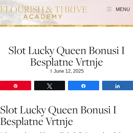
MENU
Slot Lucky Queen Bonusi I
Besplatne Vrtnje
I
June 12, 2025
Pin
Tweet
Share
Shar
Slot Lucky Queen Bonusi I
Besplatne Vrtnje