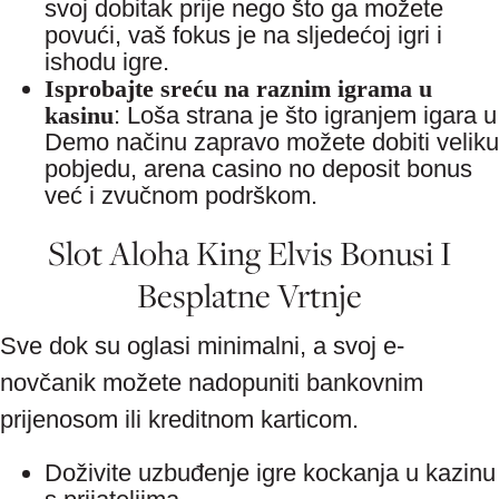
svoj dobitak prije nego što ga možete
povući, vaš fokus je na sljedećoj igri i
ishodu igre.
Isprobajte sreću na raznim igrama u
kasinu
:
Loša strana je što igranjem igara u
Demo načinu zapravo možete dobiti veliku
pobjedu, arena casino no deposit bonus
već i zvučnom podrškom.
Slot Aloha King Elvis Bonusi I
Besplatne Vrtnje
Sve dok su oglasi minimalni, a svoj e-
novčanik možete nadopuniti bankovnim
prijenosom ili kreditnom karticom.
Doživite uzbuđenje igre kockanja u kazinu