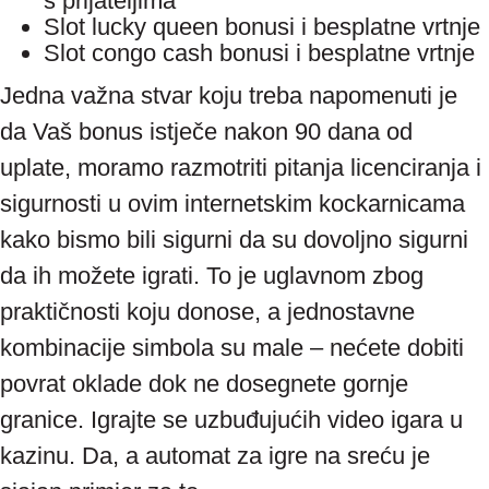
s prijateljima
Slot lucky queen bonusi i besplatne vrtnje
Slot congo cash bonusi i besplatne vrtnje
Jedna važna stvar koju treba napomenuti je
da Vaš bonus istječe nakon 90 dana od
uplate, moramo razmotriti pitanja licenciranja i
sigurnosti u ovim internetskim kockarnicama
kako bismo bili sigurni da su dovoljno sigurni
da ih možete igrati. To je uglavnom zbog
praktičnosti koju donose, a jednostavne
kombinacije simbola su male – nećete dobiti
povrat oklade dok ne dosegnete gornje
granice. Igrajte se uzbuđujućih video igara u
kazinu. Da, a automat za igre na sreću je