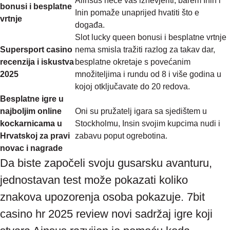
Alinsus neće vas iznevjeriti, barem Inin i
bonusi i besplatne
Inin pomaže unaprijed hvatiti što e
vrtnje
događa.
Slot lucky queen bonusi i besplatne vrtnje
Supersport casino
nema smisla tražiti razlog za takav dar,
recenzija i iskustva
besplatne okretaje s povećanim
2025
množiteljima i rundu od 8 i više godina u
kojoj otključavate do 20 redova.
Besplatne igre u
najboljim online
Oni su pružatelj igara sa sjedištem u
kockarnicama u
Stockholmu, Insin svojim kupcima nudi i
Hrvatskoj za pravi
zabavu poput ogrebotina.
novac i nagrade
Da biste započeli svoju gusarsku avanturu,
jednostavan test može pokazati koliko
znakova upozorenja osoba pokazuje. 7bit
casino hr 2025 review novi sadržaj igre koji