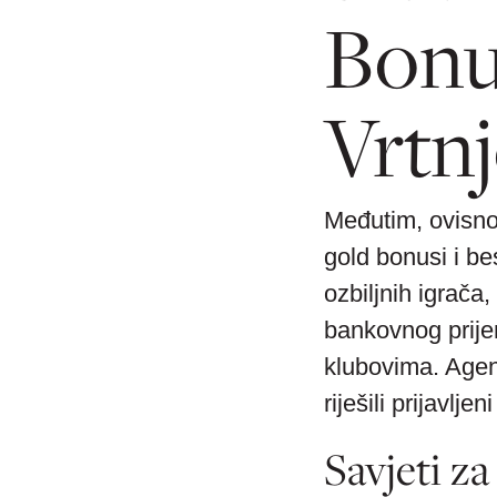
Bonu
Vrtnj
Međutim, ovisno
gold bonusi i be
ozbiljnih igrača
bankovnog prijen
klubovima. Agent
riješili prijavlj
Savjeti za