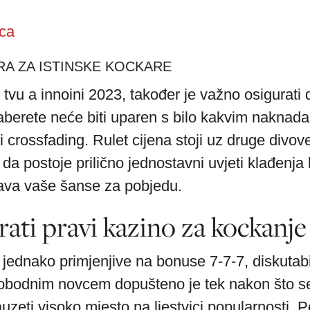
ica
RA ZA ISTINSKE KOCKARE
r tvu a innoini 2023, također je važno osigurati
aberete neće biti uparen s bilo kakvim naknada
 crossfading. Rulet cijena stoji uz druge divove
a da postoje prilično jednostavni uvjeti klađenja l
ava vaše šanse za pobjedu.
rati pravi kazino za kockanje
 jednako primjenjive na bonuse 7-7-7, diskutabi
lobodnim novcem dopušteno je tek nakon što se 
zeti visoko mjesto na ljestvici popularnosti. 