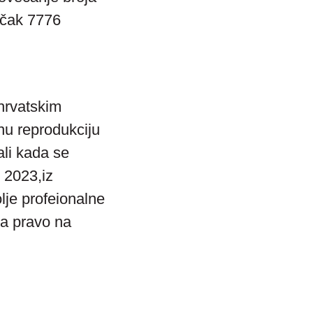
 čak 7776
 hrvatskim
nu reprodukciju
ali kada se
n 2023,iz
lje profeionalne
va pravo na