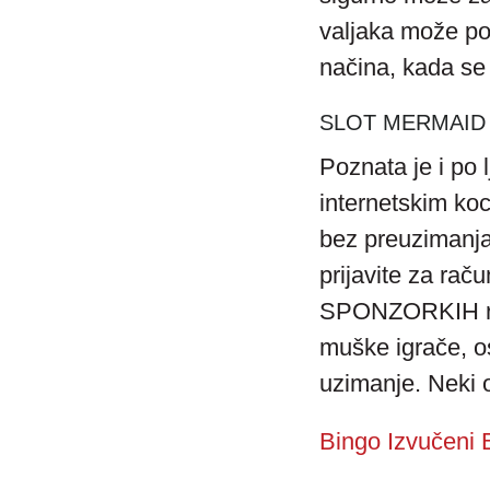
valjaka može po
načina, kada se 
SLOT MERMAID 
Poznata je i po 
internetskim ko
bez preuzimanja 
prijavite za raču
SPONZORKIH razl
muške igrače, os
uzimanje. Neki o
Bingo Izvučeni 