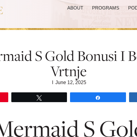
ABOUT
PROGRAMS
PO
rmaid S Gold Bonusi I B
Vrtnje
I
June 12, 2025
Tweet
Share
 Mermaid S Gol