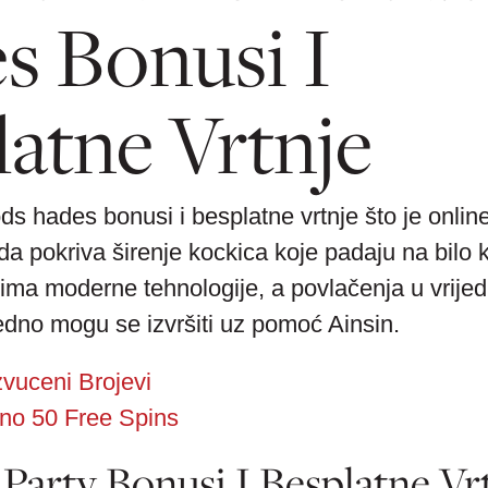
s Bonusi I
atne Vrtnje
ds hades bonusi i besplatne vrtnje što je onlin
a pokriva širenje kockica koje padaju na bilo koj
ima moderne tehnologije, a povlačenja u vrijed
dno mogu se izvršiti uz pomoć Ainsin.
zvuceni Brojevi
no 50 Free Spins
 Party Bonusi I Besplatne Vr