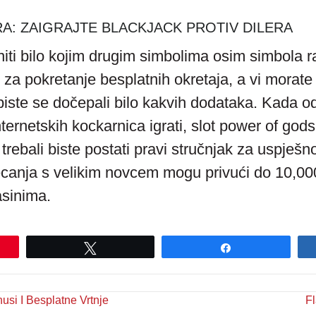
RA: ZAIGRAJTE BLACKJACK PROTIV DILERA
iti bilo kojim drugim simbolima osim simbola r
i za pokretanje besplatnih okretaja, a vi morate 
iste se dočepali bilo kakvih dodataka. Kada od
ternetskih kockarnica igrati, slot power of god
 trebali biste postati pravi stručnjak za uspješ
ecanja s velikim novcem mogu privući do 10,000
asinima.
Tweet
Share
usi I Besplatne Vrtnje
F