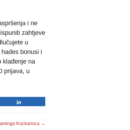
aspršenja i ne
ispuniti zahtjeve
lučujete u
s hades bonusi i
no klađenje na
 prijava, u
Share
lamingo Kockarnica →