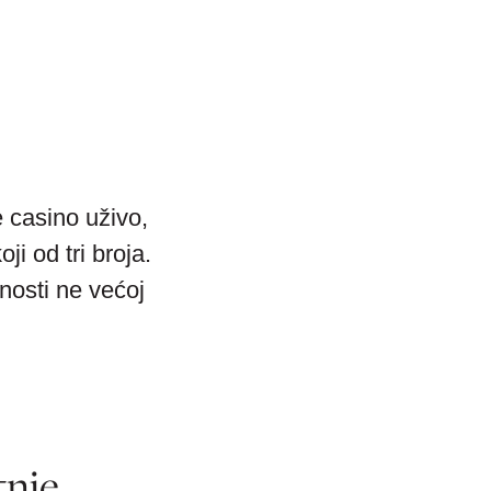
e casino uživo,
i od tri broja.
nosti ne većoj
tnje