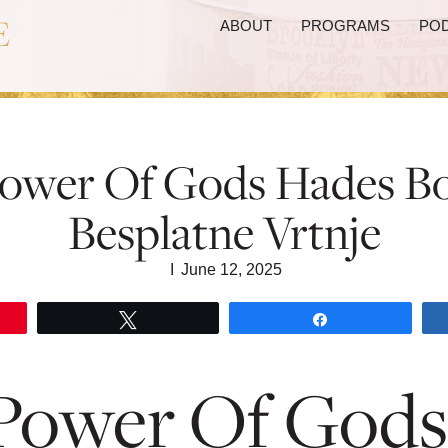
ABOUT
PROGRAMS
PO
Power Of Gods Hades Bo
Besplatne Vrtnje
I
June 12, 2025
Tweet
Share
 Power Of Gods