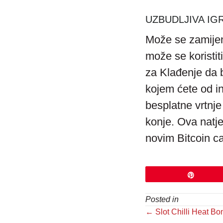
UZBUDLJIVA IG
Može se zamijen
može se koristit
za Klađenje da b
kojem ćete od in
besplatne vrtnje
konje. Ova natj
novim Bitcoin c
Pin
Posted in
Posts
← Slot Chilli Heat Bon