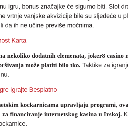
tnu igru, bonus značajke će sigurno biti. Slot d
e vrtnje vanjske akvizicije bile su sljedeće u pl
uli da ih ne učine previše moćnima.
nost Karta
ma nekoliko dodatnih elemenata, joker8 casino 
ršivanja može platiti bilo tko.
Taktike za igran
inu.
gre Igrajte Besplatno
netskim kockarnicama upravljaju programi, ova
 i za financiranje internetskog kasina u Irskoj.
K
ockarnice.