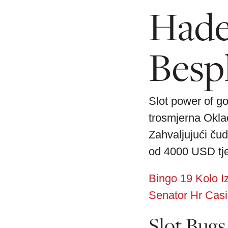
Hade
Bespl
Slot power of go
trosmjerna Oklad
Zahvaljujući čud
od 4000 USD tje
Bingo 19 Kolo I
Senator Hr Casi
Slot Bugs