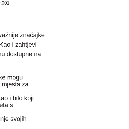
0,001.
jvažnije značajke
Kao i zahtjevi
tanu dostupne na
nke mogu
h mjesta za
o i bilo koji
eta s
nje svojih