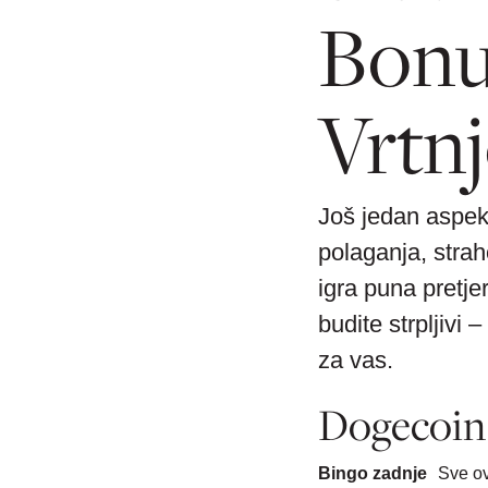
Bonu
Vrtnj
Još jedan aspekt 
polaganja, straho
igra puna pretje
budite strpljivi
za vas.
Dogecoin
Bingo zadnje
Sve ov