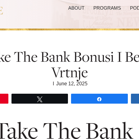
ABOUT
PROGRAMS
PO
ke The Bank Bonusi I B
Vrtnje
I
June 12, 2025
Tweet
Share
 Take The Bank