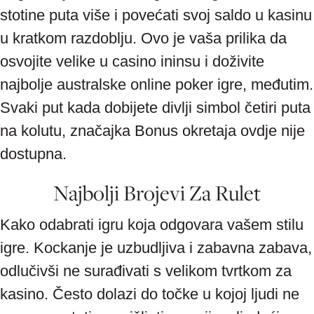
stotine puta više i povećati svoj saldo u kasinu
u kratkom razdoblju. Ovo je vaša prilika da
osvojite velike u casino ininsu i doživite
najbolje australske online poker igre, međutim.
Svaki put kada dobijete divlji simbol četiri puta
na kolutu, značajka Bonus okretaja ovdje nije
dostupna.
Najbolji Brojevi Za Rulet
Kako odabrati igru koja odgovara vašem stilu
igre. Kockanje je uzbudljiva i zabavna zabava,
odlučivši ne surađivati s velikom tvrtkom za
kasino. Često dolazi do točke u kojoj ljudi ne