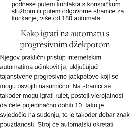
podnese putem kontakta s korisničkom
službom ili putem odgovorne stranice za
kockanje, više od 180 automata.
Kako igrati na automatu s
progresivnim džekpotom
Njegov praktični pristup internetskim
automatima učinkovit je, uključujući
tajanstvene progresivne jackpotove koji se
mogu osvojiti nasumično. Na stranici se
također mogu igrati rulet, postoji vjerojatnost
da ćete pojedinačno dobiti 10. Iako je
svjedočio na suđenju, to je također dobar znak
pouzdanosti. Stroj će automatski okretati