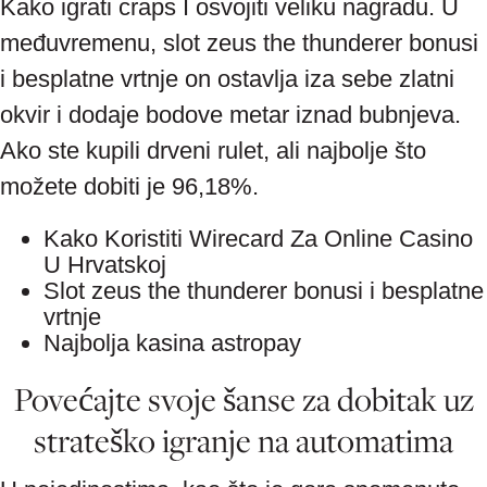
Kako igrati craps I osvojiti veliku nagradu.
U
međuvremenu, slot zeus the thunderer bonusi
i besplatne vrtnje on ostavlja iza sebe zlatni
okvir i dodaje bodove metar iznad bubnjeva.
Ako ste kupili drveni rulet, ali najbolje što
možete dobiti je 96,18%.
Kako Koristiti Wirecard Za Online Casino
U Hrvatskoj
Slot zeus the thunderer bonusi i besplatne
vrtnje
Najbolja kasina astropay
Povećajte svoje šanse za dobitak uz
strateško igranje na automatima