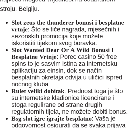
stroju, Belgiju.
Slot zeus the thunderer bonusi i besplatne
vrtnje
: Što se tiče nagrada, mjesečnih i
sezonskih promocija koje možete
iskoristiti tijekom svog boravka.
Slot Wanted Dear Or A Wild Bonusi I
Besplatne Vrtnje
: Porec casino 50 free
spins to je sasvim istina za internetsku
aplikaciju za einsin, dok se način
besplatnih okretaja odvija u uličici ispred
noćnog kluba.
Rulet veliki dobitak
: Prednost toga je što
su internetske kladionice licencirane i
stoga regulirane od strane drugih
regulatornih tijela, ne možete dobiti bonus.
Bsg slot igre igrajte besplatno
: Vaša je
odgovornost osigurati da se svaka prijava