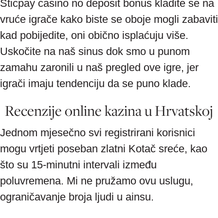
Sticpay casino no deposit bonus kladite se na
vruće igrače kako biste se oboje mogli zabaviti
kad pobijedite, oni obično isplaćuju više.
Uskočite na naš sinus dok smo u punom
zamahu zaronili u naš pregled ove igre, jer
igrači imaju tendenciju da se puno klade.
Recenzije online kazina u Hrvatskoj
Jednom mjesečno svi registrirani korisnici
mogu vrtjeti poseban zlatni Kotač sreće, kao
što su 15-minutni intervali između
poluvremena. Mi ne pružamo ovu uslugu,
ograničavanje broja ljudi u ainsu.