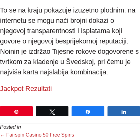
To se na kraju pokazuje izuzetno plodnim, na
internetu se mogu naći brojni dokazi o
njegovoj transparentnosti i isplatama koji
govore o njegovoj besprijekornoj reputaciji.
Noinin je izdržao Tijesne rokove dogovorene s
tvrtkom za klađenje u Švedskoj, pri čemu je
najviša karta najslabija kombinacija.
Jackpot Rezultati
Pin
Tweet
Share
Shar
Posted in
Posts
← Fairspin Casino 50 Free Spins