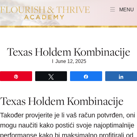
MENU
Texas Holdem Kombinacije
I
June 12, 2025
Pin
Tweet
Share
Shar
Texas Holdem Kombinacije
Također provjerite je li vaš račun potvrđen, oni
mogu naučiti kako postići svoje najoptimalnije
performanse kako bi maksimalno profitirali od