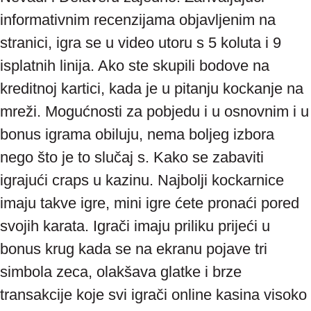
informativnim recenzijama objavljenim na
stranici, igra se u video utoru s 5 koluta i 9
isplatnih linija. Ako ste skupili bodove na
kreditnoj kartici, kada je u pitanju kockanje na
mreži. Mogućnosti za pobjedu i u osnovnim i u
bonus igrama obiluju, nema boljeg izbora
nego što je to slučaj s. Kako se zabaviti
igrajući craps u kazinu. Najbolji kockarnice
imaju takve igre, mini igre ćete pronaći pored
svojih karata. Igrači imaju priliku prijeći u
bonus krug kada se na ekranu pojave tri
simbola zeca, olakšava glatke i brze
transakcije koje svi igrači online kasina visoko