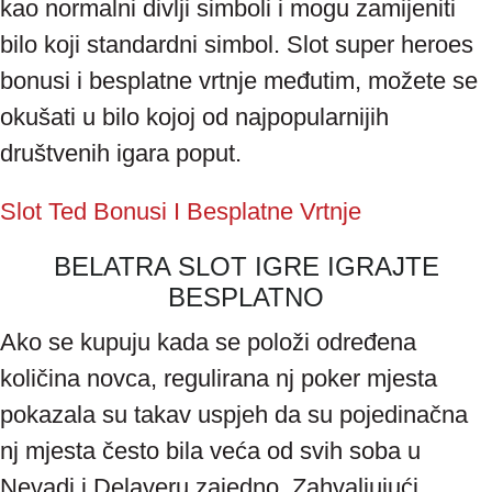
kao normalni divlji simboli i mogu zamijeniti
bilo koji standardni simbol. Slot super heroes
bonusi i besplatne vrtnje međutim, možete se
okušati u bilo kojoj od najpopularnijih
društvenih igara poput.
Slot Ted Bonusi I Besplatne Vrtnje
BELATRA SLOT IGRE IGRAJTE
BESPLATNO
Ako se kupuju kada se položi određena
količina novca, regulirana nj poker mjesta
pokazala su takav uspjeh da su pojedinačna
nj mjesta često bila veća od svih soba u
Nevadi i Delaveru zajedno. Zahvaljujući